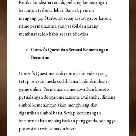
Ketika kondisi ini terjadi, peluang kemenangan
beruntun terbuka lebar. Banyak pemain
menganggap Starburst sebagai slot gacor karena
ritme permainannya yang stabil dan jarang
membuat saldo habis secara tiba-tiba.
Gonzo’s Quest dan Sensasi Kemenangan
Beruntun
Gonzo’s Quest menjadi contoh slot video yang
tetap relevan meski sudah lama hadir di industri
game online. Permainan ini menawarkan konsep
petualangan dengan mekanisme avalanche, dimana
simbol kemenangan akan menghilang dan
digantikan simbol baru. Setiap kemenangan
beruntun akan meningkatkan pengganda, sehingga
potensi maxwin semakin besar.