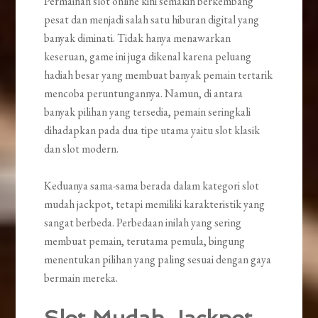
Permainan slot online kini semakin berkembang
pesat dan menjadi salah satu hiburan digital yang
banyak diminati. Tidak hanya menawarkan
keseruan, game ini juga dikenal karena peluang
hadiah besar yang membuat banyak pemain tertarik
mencoba peruntungannya. Namun, di antara
banyak pilihan yang tersedia, pemain seringkali
dihadapkan pada dua tipe utama yaitu slot klasik
dan slot modern.
Keduanya sama-sama berada dalam kategori slot
mudah jackpot, tetapi memiliki karakteristik yang
sangat berbeda. Perbedaan inilah yang sering
membuat pemain, terutama pemula, bingung
menentukan pilihan yang paling sesuai dengan gaya
bermain mereka.