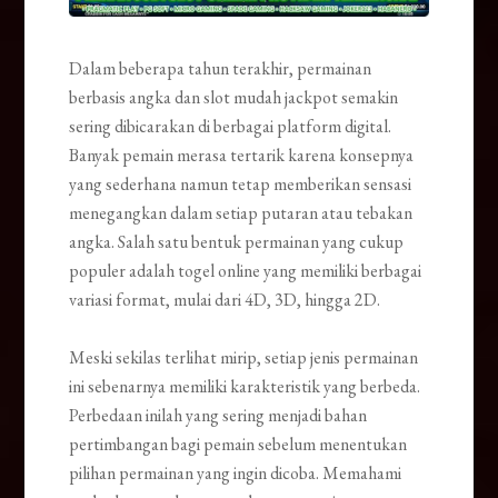
Dalam beberapa tahun terakhir, permainan
berbasis angka dan slot mudah jackpot semakin
sering dibicarakan di berbagai platform digital.
Banyak pemain merasa tertarik karena konsepnya
yang sederhana namun tetap memberikan sensasi
menegangkan dalam setiap putaran atau tebakan
angka. Salah satu bentuk permainan yang cukup
populer adalah togel online yang memiliki berbagai
variasi format, mulai dari 4D, 3D, hingga 2D.
Meski sekilas terlihat mirip, setiap jenis permainan
ini sebenarnya memiliki karakteristik yang berbeda.
Perbedaan inilah yang sering menjadi bahan
pertimbangan bagi pemain sebelum menentukan
pilihan permainan yang ingin dicoba. Memahami