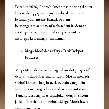
Di tahun 2026, Gonzo’s Quest masih sering diburu
karena dianggap mampu memberikan sensasi
bermain yang intens. Banyak pemain
berpengalaman memanfaatkan fitur ini dengan
strategi manajemen modal yang baik untuk
mengejar kemenangan maksimal.
Mega Moolah dan Daya Tarik Jackpot
Fantastis
Mega Moolah dikenal sebagai ikon slot progresif
dengan jackpot bernilai fantastis. Slot ini menjadi
simbol harapan bagi banyak pemain yang ingin
meraih kemenangan besar dalam satu putaran.
Tema safari yang khas dipadukan dengan sistem
jackpot bertingkat membuat Mega Moolah selalu
ramai dimainkan.