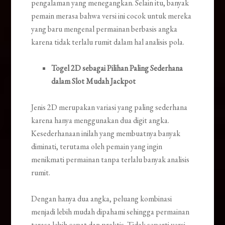
pengalaman yang menegangkan.
Selain itu, banyak
pemain merasa bahwa versi ini cocok untuk mereka
yang baru mengenal permainan berbasis angka
karena tidak terlalu rumit dalam hal analisis pola.
Togel 2D sebagai Pilihan Paling Sederhana
dalam Slot Mudah Jackpot
Jenis 2D merupakan variasi yang paling sederhana
karena hanya menggunakan dua digit angka.
Kesederhanaan inilah yang membuatnya banyak
diminati, terutama oleh pemain yang ingin
menikmati permainan tanpa terlalu banyak analisis
rumit.
Dengan hanya dua angka, peluang kombinasi
menjadi lebih mudah dipahami sehingga permainan
terasa lebih cepat dan praktis. Tidak seperti versi