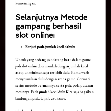
kemenangan.
Selanjutnya Metode
gampang berhasil
slot online:
Berjudi pada jumlah kecil dahulu
Untuk yang sedang pendatang baru dalam game
judi slot online, bermainlah dengan jumlah kecil
ataupun minimun saja terlebih dulu. Kamu wajib
menyesuaikan dulu dengan arena game. Cermati
serius metode bermainnya serta pula pola putaran
mesinnya. Pada jumlah kecil dulu Kira saja bagaikan
bimbingan psikologis buat kamu.