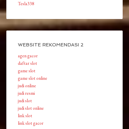
Tesla338
WEBSITE REKOMENDASI 2
agen gacor
daftar slot
game slot
game slot online
judi online
judi resmi
judi slot
judi slot online
link slot
link slot gacor