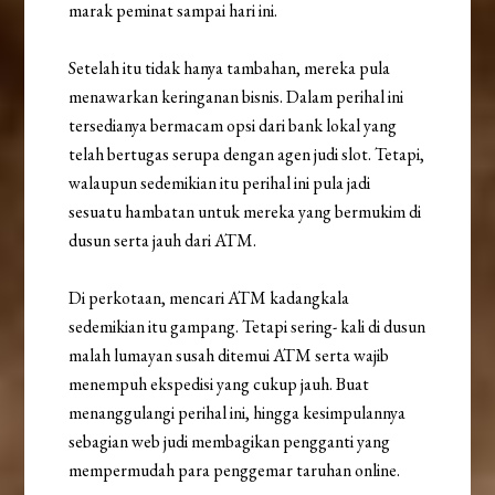
marak peminat sampai hari ini.
Setelah itu tidak hanya tambahan, mereka pula
menawarkan keringanan bisnis. Dalam perihal ini
tersedianya bermacam opsi dari bank lokal yang
telah bertugas serupa dengan agen judi slot. Tetapi,
walaupun sedemikian itu perihal ini pula jadi
sesuatu hambatan untuk mereka yang bermukim di
dusun serta jauh dari ATM.
Di perkotaan, mencari ATM kadangkala
sedemikian itu gampang. Tetapi sering- kali di dusun
malah lumayan susah ditemui ATM serta wajib
menempuh ekspedisi yang cukup jauh.
Buat
menanggulangi perihal ini, hingga kesimpulannya
sebagian web judi membagikan pengganti yang
mempermudah para penggemar taruhan online.