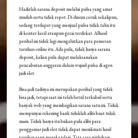
Hadirlah sarana deposit melalui pulsa yang amat
mudah serta tidak repot.
Di dusun ceruk sekalipun,
sedang terdapat yang menjual pulsa tidak tahu itu
di konter kecil ataupun gerai terdekat. Alhasil
perihal ini tidak lagi mengalutkan para pemeran
taruhan online itu. Ada pula, tidak hanya sarana
deposit, kalian pula dapat melaksanakan
pencabutan anggaran dalam wujud pulsa di agen
judi slot.
Bisa jadi tadinya ini merupakan perihal yang tidak
bisa jadi, tetapi saat ini telah betul terkabul serta
banyak web yang membagikan sarana satu ini. Tidak
mempunyai rekening bank tidaklah alibi buat tidak
main. Tidak hanya itu bukan pula alibi para
penggemar judi slot tidak dapat menikmati hasil
taruhan yang mereka jalani. Tata cara withdraw