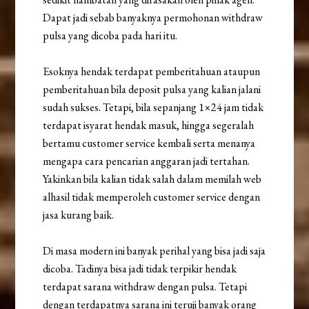
Dapat jadi sebab banyaknya permohonan withdraw
pulsa yang dicoba pada hari itu.
Esoknya hendak terdapat pemberitahuan ataupun
pemberitahuan bila deposit pulsa yang kalian jalani
sudah sukses. Tetapi, bila sepanjang 1×24 jam tidak
terdapat isyarat hendak masuk, hingga segeralah
bertamu customer service kembali serta menanya
mengapa cara pencarian anggaran jadi tertahan.
Yakinkan bila kalian tidak salah dalam memilah web
alhasil tidak memperoleh customer service dengan
jasa kurang baik.
Di masa modern ini banyak perihal yang bisa jadi saja
dicoba. Tadinya bisa jadi tidak terpikir hendak
terdapat sarana withdraw dengan pulsa. Tetapi
dengan terdapatnya sarana ini teruji banyak orang