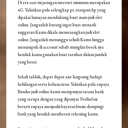
Di era saat ini jaringan internet minimun merupakan
4G. Yakinkan pula selengkap pc ataupun hp yang
dipakai lumayan mendukung buat main judi slot
online.
Janganlah kurang ingat buat menarik
anggaran Kamu dikala memenangkan judi slot
online. Janganlah menunggu selisih Kamu hingga
menumpuk di account sebab mungkin besok nya
hendak kamu gunakan buat taruhan dalam jumlah
yang besar.
Sekali takluk, dapat dapat ane langsung hadapi
kehilangan serta kehancuran. Yakinkan pula supaya
Bandar judi online kamu mempunyai sarana bank
yang serupa dengan yang dipunyai. Perihal ini
berarti supaya menjauhi bayaran bisnis dampingi
bank yang hendak memberati rekening kamu.