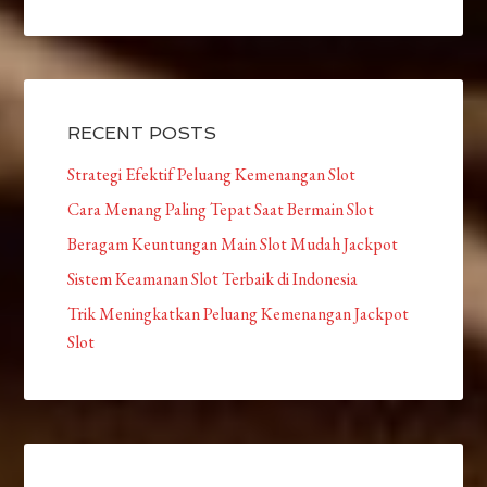
RECENT POSTS
Strategi Efektif Peluang Kemenangan Slot
Cara Menang Paling Tepat Saat Bermain Slot
Beragam Keuntungan Main Slot Mudah Jackpot
Sistem Keamanan Slot Terbaik di Indonesia
Trik Meningkatkan Peluang Kemenangan Jackpot
Slot