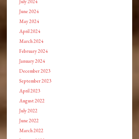
July 2024
June 2024
May 2024
April 2024
March 2024
February 2024
January 2024
December 2023
September 2023
April 2023
August 2022
July 2022
June 2022
March 2022