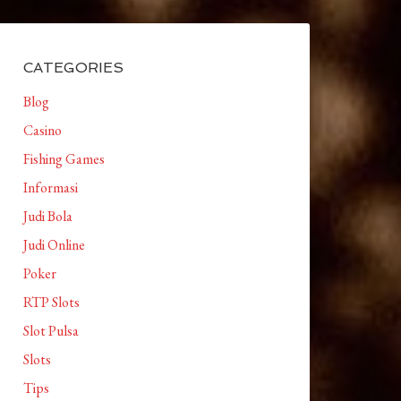
CATEGORIES
Blog
Casino
Fishing Games
Informasi
Judi Bola
Judi Online
Poker
RTP Slots
Slot Pulsa
Slots
Tips