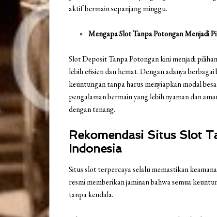
aktif bermain sepanjang minggu.
Mengapa Slot Tanpa Potongan Menjadi Pi
Slot Deposit Tanpa Potongan kini menjadi pili
lebih efisien dan hemat. Dengan adanya berbagai
keuntungan tanpa harus menyiapkan modal besa
pengalaman bermain yang lebih nyaman dan aman,
dengan tenang.
Rekomendasi Situs Slot T
Indonesia
Situs slot terpercaya selalu memastikan keamana
resmi memberikan jaminan bahwa semua keuntung
tanpa kendala.