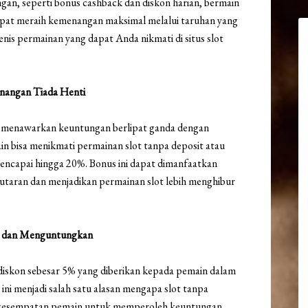
an, seperti bonus cashback dan diskon harian, bermain
apat meraih kemenangan maksimal melalui taruhan yang
jenis permainan yang dapat Anda nikmati di situs slot
nangan Tiada Henti
g menawarkan keuntungan berlipat ganda dengan
ain bisa menikmati permainan slot tanpa deposit atau
mencapai hingga 20%.
Bonus ini dapat dimanfaatkan
utaran dan menjadikan permainan slot lebih menghibur
at dan Menguntungkan
diskon sebesar 5% yang diberikan kepada pemain dalam
ini menjadi salah satu alasan mengapa slot tanpa
 kesempatan pemain untuk memperoleh keuntungan,