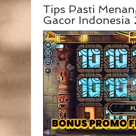
Tips Pasti Menang
Gacor Indonesia