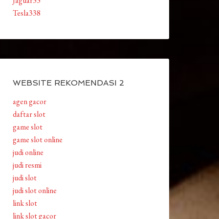
Jaguar33
Tesla338
WEBSITE REKOMENDASI 2
agen gacor
daftar slot
game slot
game slot online
judi online
judi resmi
judi slot
judi slot online
link slot
link slot gacor