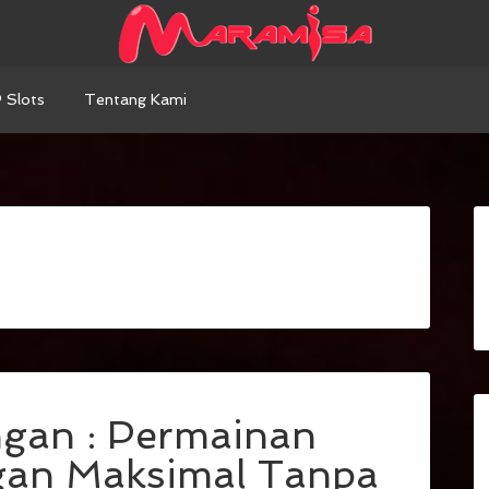
 Slots
Tentang Kami
ngan : Permainan
gan Maksimal Tanpa