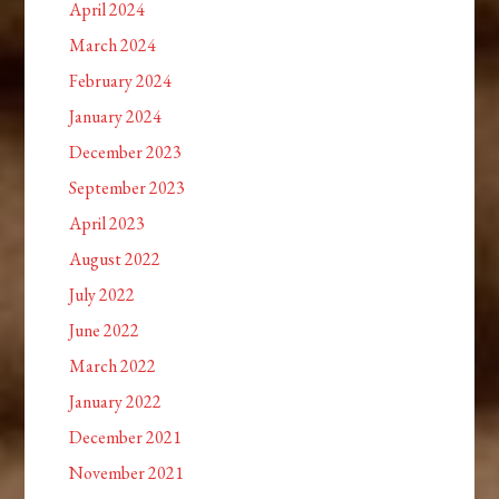
April 2024
March 2024
February 2024
January 2024
December 2023
September 2023
April 2023
August 2022
July 2022
June 2022
March 2022
January 2022
December 2021
November 2021