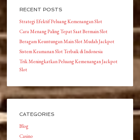
RECENT POSTS
Strategi Efektif Peluang Kemenangan Slot
Cara Menang Paling Tepat Saat Bermain Slot
Beragam Keuntungan Main Slot Mudah Jackpot
Sistem Keamanan Slot Terbaik di Indonesia
Trik Meningkatkan Peluang Kemenangan Jackpot
Slot
CATEGORIES
Blog
Casino