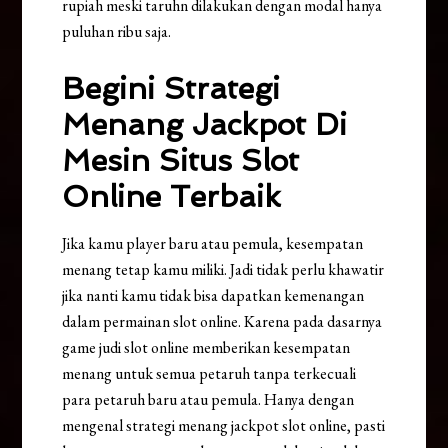
rupiah meski taruhn dilakukan dengan modal hanya
puluhan ribu saja.
Begini Strategi
Menang Jackpot Di
Mesin Situs Slot
Online Terbaik
Jika kamu player baru atau pemula, kesempatan
menang tetap kamu miliki. Jadi tidak perlu khawatir
jika nanti kamu tidak bisa dapatkan kemenangan
dalam permainan slot online. Karena pada dasarnya
game judi slot online memberikan kesempatan
menang untuk semua petaruh tanpa terkecuali
para petaruh baru atau pemula. Hanya dengan
mengenal strategi menang jackpot slot online, pasti