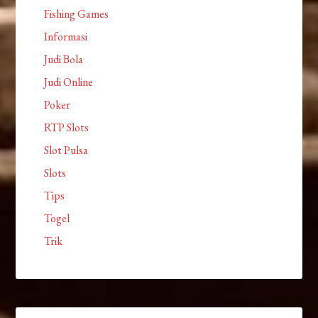
Fishing Games
Informasi
Judi Bola
Judi Online
Poker
RTP Slots
Slot Pulsa
Slots
Tips
Togel
Trik