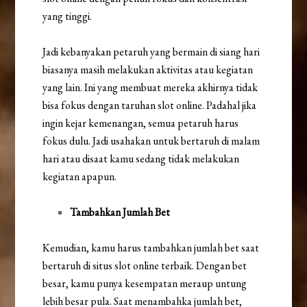
yang tinggi.
Jadi kebanyakan petaruh yang bermain di siang hari
biasanya masih melakukan aktivitas atau kegiatan
yang lain. Ini yang membuat mereka akhirnya tidak
bisa fokus dengan taruhan slot online. Padahal jika
ingin kejar kemenangan, semua petaruh harus
fokus dulu. Jadi usahakan untuk bertaruh di malam
hari atau disaat kamu sedang tidak melakukan
kegiatan apapun.
Tambahkan Jumlah Bet
Kemudian, kamu harus tambahkan jumlah bet saat
bertaruh di situs slot online terbaik. Dengan bet
besar, kamu punya kesempatan meraup untung
lebih besar pula. Saat menambahka jumlah bet,