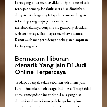
kartu yang amat mengasyikkan. Tipe game ini telah
terdapat semenjak dahulu serta bisa dimainkan
dengan cara langsung tetapi bersamaan dengan
teknologi yang maju pemeran dapat
membawakannya dengan cara gampang di dalam
web terpercaya. Buat dapat membawakannya
Kamu wajib mengerti dengan sebagian campuran
kartu yang ada.
Bermacam Hiburan
Menarik Yang lain Di Judi
Online Terpercaya
Terdapat banyak sekali sebagian judi online yang
kerap dimainkan oleh warga Indonesia. Tetapi tidak
cuma game judi online terkenal saja yang bisa
dimainkan di mari kamu pula berpeluang buat