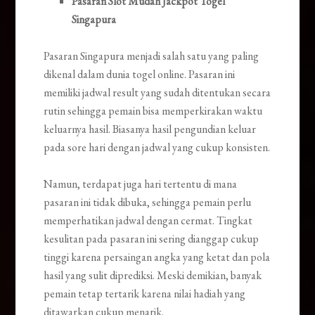
Pasaran Slot Mudah Jackpot Togel
Singapura
Pasaran Singapura menjadi salah satu yang paling
dikenal dalam dunia togel online. Pasaran ini
memiliki jadwal result yang sudah ditentukan secara
rutin sehingga pemain bisa memperkirakan waktu
keluarnya hasil.
Biasanya hasil pengundian keluar
pada sore hari dengan jadwal yang cukup konsisten.
Namun, terdapat juga hari tertentu di mana
pasaran ini tidak dibuka, sehingga pemain perlu
memperhatikan jadwal dengan cermat.
Tingkat
kesulitan pada pasaran ini sering dianggap cukup
tinggi karena persaingan angka yang ketat dan pola
hasil yang sulit diprediksi. Meski demikian, banyak
pemain tetap tertarik karena nilai hadiah yang
ditawarkan cukup menarik.