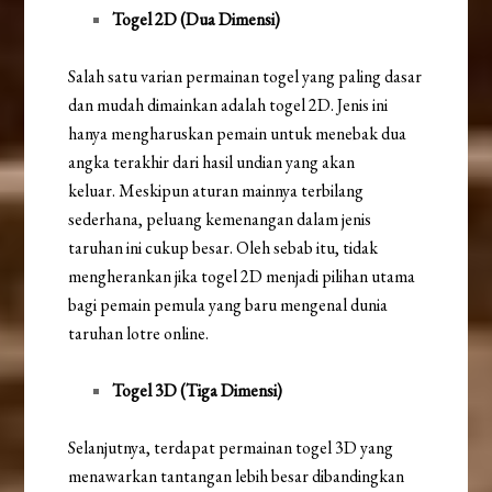
Togel 2D (Dua Dimensi)
Salah satu varian permainan togel yang paling dasar
dan mudah dimainkan adalah togel 2D. Jenis ini
hanya mengharuskan pemain untuk menebak dua
angka terakhir dari hasil undian yang akan
keluar.
Meskipun aturan mainnya terbilang
sederhana, peluang kemenangan dalam jenis
taruhan ini cukup besar. Oleh sebab itu, tidak
mengherankan jika togel 2D menjadi pilihan utama
bagi pemain pemula yang baru mengenal dunia
taruhan lotre online.
Togel 3D (Tiga Dimensi)
Selanjutnya, terdapat permainan togel 3D yang
menawarkan tantangan lebih besar dibandingkan