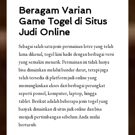
Beragam Varian
Game Togel di Situs
Judi Online
Sebagai salah satu jenis permainan lotre yang telah
lama dikenal, togel kini hadir dengan berbagai versi
yang semakin menarik. Permainan ini tidak hanya
bisa dimainkan melalui bandar darat, tetapi juga
telah tersedia di platform judi online yang
memungkinkan akses dari berbagai perangkat
seperti ponsel, komputer, laptop, hingga
tablet.
Berikut adalah beberapa jenis togel yang
banyak dimainkan di situs judi online dan bisa
menjadi pertimbangan sebelum Anda mulai
bertaruh: