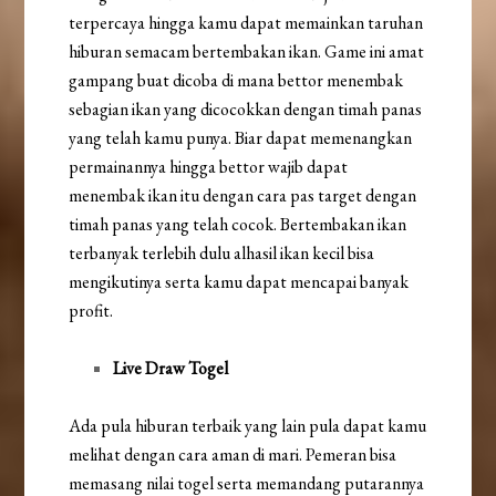
terpercaya hingga kamu dapat memainkan taruhan
hiburan semacam bertembakan ikan. Game ini amat
gampang buat dicoba di mana bettor menembak
sebagian ikan yang dicocokkan dengan timah panas
yang telah kamu punya. Biar dapat memenangkan
permainannya hingga bettor wajib dapat
menembak ikan itu dengan cara pas target dengan
timah panas yang telah cocok. Bertembakan ikan
terbanyak terlebih dulu alhasil ikan kecil bisa
mengikutinya serta kamu dapat mencapai banyak
profit.
Live Draw Togel
Ada pula hiburan terbaik yang lain pula dapat kamu
melihat dengan cara aman di mari. Pemeran bisa
memasang nilai togel serta memandang putarannya