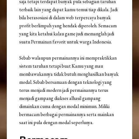
saja tetapi terdapat banyak pula sebagian taruhan
terbaik lain yang dapat kamu temui tiap dikala. Jadi
bila berasosiasi di dalam web terpercaya banyak
profit berlimpah yang hendak diperoleh.
Semacam
yang kita ketahui kalau game judi memanglah jadi
suatu Permainan favorit untuk warga Indonesia.
Sebab walaupun permainannya ini mempraktikkan
sistem taruhan tetapi buat Kamu yang mau
membawakannya tidak butuh menghasilkan banyak
modal. Sebab bersamaan dengan teknologi yang
terus menjadi modern jadi permainannya terus
menjadi gampang diakses alhasil gampang
dimainkan cuma dengan modal minimun. Miliki
bermacam berbagai permainannya serta mainkan
saat ini pula dengan modal seperlunya.