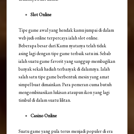
Slot Online
Tipe game awal yang hendak kamu jumpai di dalam
web judi online terpercaya ialah slot online.
Beberapa besar dari Kamu nyatanya telah tidak
asing lagi dengan tipe game terbaik satu ini. Sebab
ialah suatu game favorit yang sanggup membagikan
banyak sekali hadiah terbanyak di dalamnya. Ialah
salah satu tipe game berbentuk mesin yang amat
simpel buat dimainkan. Para pemeran cuma butuh
mengombinasikan lukisan ataupun ikon yang lagi
timbul di dalam suatu lilitan.
Casino Online
Suatu game yang pula terus menjadi populer di era