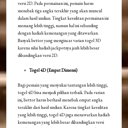
versi 2D. Pada permainan ini, pemain harus
menebak tiga angka terakhir yang akan muncul
dalam hasil undian.
Tingkat kesulitan permainan ini
memang lebih tinggi, namun hal ini sebanding
dengan hadiah kemenangan yang ditawarkan.
Banyak bettor yang mengincar varian togel 3D
karena nilai hadiah jackpotnya jauh lebih besar
dibandingkan versi 2D.
Togel 4D (Empat Dimensi)
Bagi pemain yang menyukai tantangan lebih tinggi,
togel 4D bisa menjadi pilihan terbaik. Pada varian
ini, bettor harus berhasil menebak empat angka
terakhir dari hasil undian.
Karena tingkat kesulitan
yang lebih tinggi, togel 4D juga menawarkan hadiah
kemenangan yang lebih besar dibandingkan versi