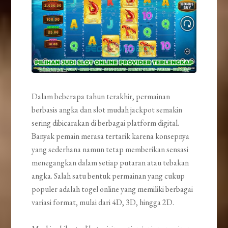
Dalam beberapa tahun terakhir, permainan
berbasis angka dan slot mudah jackpot semakin
sering dibicarakan di berbagai platform digital.
Banyak pemain merasa tertarik karena konsepnya
yang sederhana namun tetap memberikan sensasi
menegangkan dalam setiap putaran atau tebakan
angka. Salah satu bentuk permainan yang cukup
populer adalah togel online yang memiliki berbagai
variasi format, mulai dari 4D, 3D, hingga 2D.