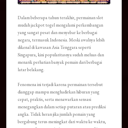
Dalam beberapa tahun terakhir, permainan slot
mudah jackpot togel mengalami perkembangan
yang sangat pesat dan menyebar ke berbagai
negara, termasuk Indonesia. Meski awalnya lebih
dikenal di kawasan Asia Tenggara seperti
Singapura, kini popularitasnya sudah meluas dan
menarik perhatian banyak pemain dari berbagai
latar belakang.
Fenomena ini terjadi karena permainan tersebut
dianggap mampu menghadirkan hiburan yang
cepat, praktis, serta menawarkan sensasi
menegangkan dalam setiap putaran atau prediksi
angka. Tidak heran jika jumlah pemain yang
bergabung terus meningkat dari waktu ke waktu,