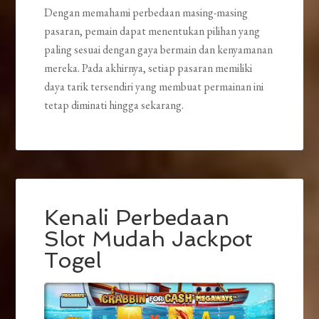
Dengan memahami perbedaan masing-masing
pasaran, pemain dapat menentukan pilihan yang
paling sesuai dengan gaya bermain dan kenyamanan
mereka. Pada akhirnya, setiap pasaran memiliki
daya tarik tersendiri yang membuat permainan ini
tetap diminati hingga sekarang.
Kenali Perbedaan
Slot Mudah Jackpot
Togel