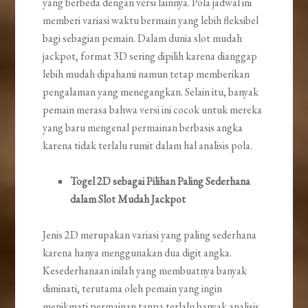
yang berbeda dengan versi lainnya. Pola jadwal ini
memberi variasi waktu bermain yang lebih fleksibel
bagi sebagian pemain. Dalam dunia slot mudah
jackpot, format 3D sering dipilih karena dianggap
lebih mudah dipahami namun tetap memberikan
pengalaman yang menegangkan.
Selain itu, banyak
pemain merasa bahwa versi ini cocok untuk mereka
yang baru mengenal permainan berbasis angka
karena tidak terlalu rumit dalam hal analisis pola.
Togel 2D sebagai Pilihan Paling Sederhana
dalam Slot Mudah Jackpot
Jenis 2D merupakan variasi yang paling sederhana
karena hanya menggunakan dua digit angka.
Kesederhanaan inilah yang membuatnya banyak
diminati, terutama oleh pemain yang ingin
menikmati permainan tanpa terlalu banyak analisis