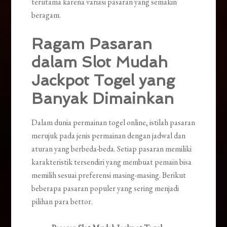
terutama karena variasi pasaran yang semakin
beragam.
Ragam Pasaran
dalam Slot Mudah
Jackpot Togel yang
Banyak Dimainkan
Dalam dunia permainan togel online, istilah pasaran
merujuk pada jenis permainan dengan jadwal dan
aturan yang berbeda-beda. Setiap pasaran memiliki
karakteristik tersendiri yang membuat pemain bisa
memilih sesuai preferensi masing-masing. Berikut
beberapa pasaran populer yang sering menjadi
pilihan para bettor.