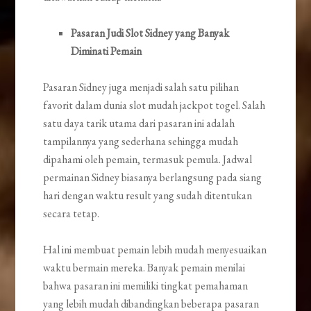
Pasaran Judi Slot Sidney yang Banyak
Diminati Pemain
Pasaran Sidney juga menjadi salah satu pilihan
favorit dalam dunia slot mudah jackpot togel. Salah
satu daya tarik utama dari pasaran ini adalah
tampilannya yang sederhana sehingga mudah
dipahami oleh pemain, termasuk pemula.
Jadwal
permainan Sidney biasanya berlangsung pada siang
hari dengan waktu result yang sudah ditentukan
secara tetap.
Hal ini membuat pemain lebih mudah menyesuaikan
waktu bermain mereka.
Banyak pemain menilai
bahwa pasaran ini memiliki tingkat pemahaman
yang lebih mudah dibandingkan beberapa pasaran