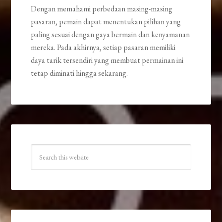
Dengan memahami perbedaan masing-masing
pasaran, pemain dapat menentukan pilihan yang
paling sesuai dengan gaya bermain dan kenyamanan
mereka. Pada akhirnya, setiap pasaran memiliki
daya tarik tersendiri yang membuat permainan ini
tetap diminati hingga sekarang.