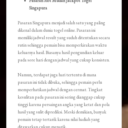
Pasaran Slot Mudah Jackpot Togel
Singapura
Pasaran Singapura menjadi salah satu yang paling
dikenal dalam dunia togel online. Pasaran ini
memiliki jadwal result yang sudah ditentukan secara
rutin sehingga pemain bisa memperkirakan waktu
keluarnya hasil.
Biasanya hasil pengundian keluar
pada sore hari dengan jadwal yang cukup konsisten.
Namun, terdapat juga hari tertentu di mana
pasaran ini tidak dibuka, sehingga pemain perlu
memperhatikan jadwal dengan cermat.
Tingkat
kesulitan pada pasaran ini sering dianggap cukup
tinggi karena persaingan angka yang ketat dan pola
hasil yang sulit diprediksi. Meski demikian, banyak
pemain tetap tertarik karena nilai hadiah yang
ditawarkan cukup menarik.