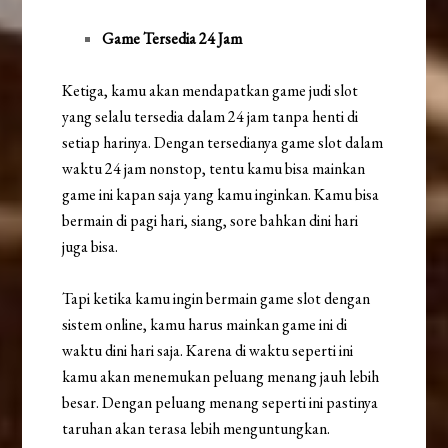
Game Tersedia 24 Jam
Ketiga, kamu akan mendapatkan game judi slot
yang selalu tersedia dalam 24 jam tanpa henti di
setiap harinya. Dengan tersedianya game slot dalam
waktu 24 jam nonstop, tentu kamu bisa mainkan
game ini kapan saja yang kamu inginkan. Kamu bisa
bermain di pagi hari, siang, sore bahkan dini hari
juga bisa.
Tapi ketika kamu ingin bermain game slot dengan
sistem online, kamu harus mainkan game ini di
waktu dini hari saja. Karena di waktu seperti ini
kamu akan menemukan peluang menang jauh lebih
besar. Dengan peluang menang seperti ini pastinya
taruhan akan terasa lebih menguntungkan.