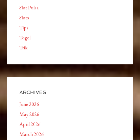
Slot Pulsa
Slots
Tips
Togel
Trik
ARCHIVES
June 2026
May 2026
April 2026
March 2026