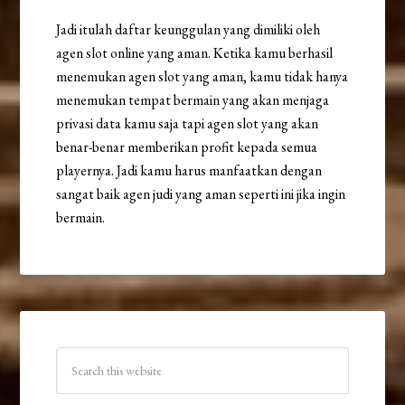
Jadi itulah daftar keunggulan yang dimiliki oleh
agen slot online yang aman. Ketika kamu berhasil
menemukan agen slot yang aman, kamu tidak hanya
menemukan tempat bermain yang akan menjaga
privasi data kamu saja tapi agen slot yang akan
benar-benar memberikan profit kepada semua
playernya. Jadi kamu harus manfaatkan dengan
sangat baik agen judi yang aman seperti ini jika ingin
bermain.