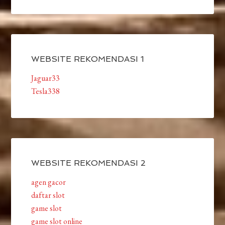
WEBSITE REKOMENDASI 1
Jaguar33
Tesla338
WEBSITE REKOMENDASI 2
agen gacor
daftar slot
game slot
game slot online