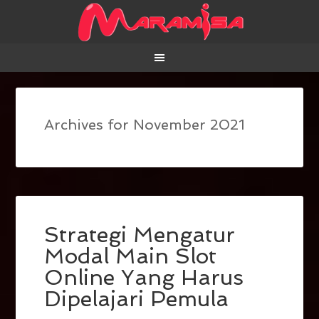
Archives for November 2021
Strategi Mengatur
Modal Main Slot
Online Yang Harus
Dipelajari Pemula