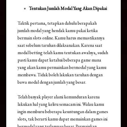
Tentukan Jumlah Modal Yang Akan Dipakai
Taktik pertama, tetapkan dahulu berapakah
jumlah modal yang hendak kamu pakai ketika
bermain slots online. Kamu harus memastikannya
saat sebelum taruhan dilaksanakan. Karena saat
modal betting telah kamu tentukan awalnya, sudah
pasti kamu dapat ketahui beberapa game mana
yang akan kamu permainkan bermodal yang kamu
membawa. Tidak boleh lakukan taruhan dengan
bawa modal dengan jumlah yang besar.
Telah banyak player alami kemunduran karena
lakukan hal yang keliru semacam ini. Walau kamu
ingin memburu beberapa keuntungan dalam games
slots, tak berarti kamu dapat memainkan games ini
bermodal yang terlampau besar. Permainkan