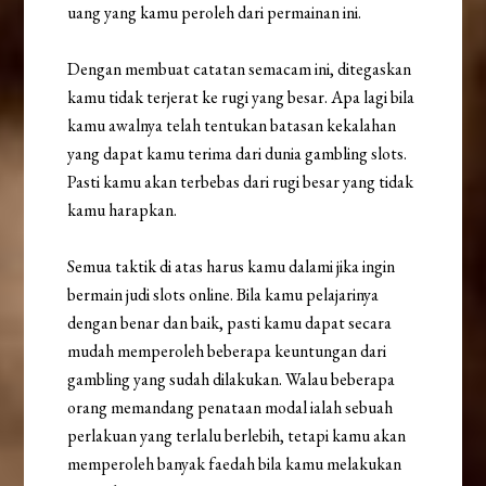
uang yang kamu peroleh dari permainan ini.
Dengan membuat catatan semacam ini, ditegaskan
kamu tidak terjerat ke rugi yang besar. Apa lagi bila
kamu awalnya telah tentukan batasan kekalahan
yang dapat kamu terima dari dunia gambling slots.
Pasti kamu akan terbebas dari rugi besar yang tidak
kamu harapkan.
Semua taktik di atas harus kamu dalami jika ingin
bermain judi slots online. Bila kamu pelajarinya
dengan benar dan baik, pasti kamu dapat secara
mudah memperoleh beberapa keuntungan dari
gambling yang sudah dilakukan. Walau beberapa
orang memandang penataan modal ialah sebuah
perlakuan yang terlalu berlebih, tetapi kamu akan
memperoleh banyak faedah bila kamu melakukan