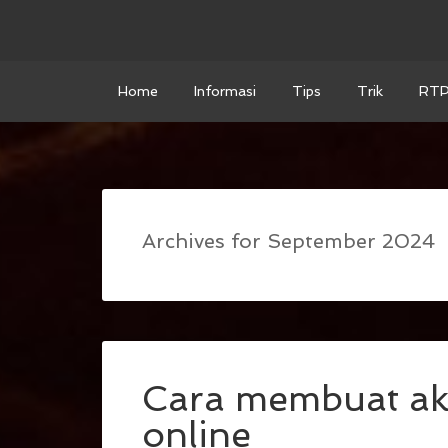
Home
Informasi
Tips
Trik
RTP
Archives for September 2024
Cara membuat ak
online