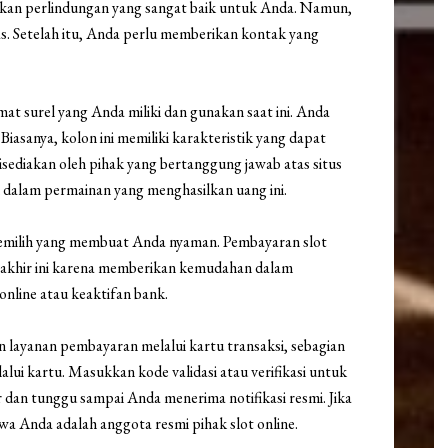
ikan perlindungan yang sangat baik untuk Anda. Namun,
tas. Setelah itu, Anda perlu memberikan kontak yang
at surel yang Anda miliki dan gunakan saat ini. Anda
Biasanya, kolon ini memiliki karakteristik yang dapat
ediakan oleh pihak yang bertanggung jawab atas situs
 dalam permainan yang menghasilkan uang ini.
emilih yang membuat Anda nyaman.
Pembayaran slot
ir-akhir ini karena memberikan kemudahan dalam
nline atau keaktifan bank.
layanan pembayaran melalui kartu transaksi, sebagian
ui kartu. Masukkan kode validasi atau verifikasi untuk
 dan tunggu sampai Anda menerima notifikasi resmi. Jika
hwa Anda adalah anggota resmi pihak slot online.