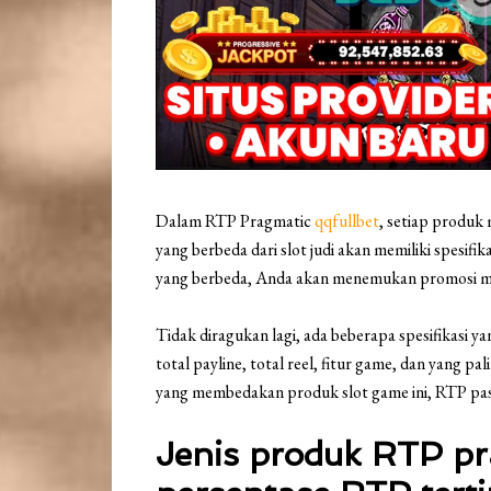
Dalam RTP Pragmatic
qqfullbet
, setiap produk 
yang berbeda dari slot judi akan memiliki spesifi
yang berbeda, Anda akan menemukan promosi m
Tidak diragukan lagi, ada beberapa spesifikasi 
total payline, total reel, fitur game, dan yang p
yang membedakan produk slot game ini, RTP past
Jenis produk RTP pr