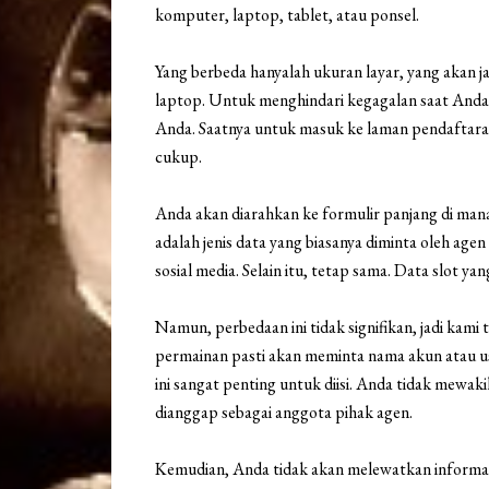
komputer, laptop, tablet, atau ponsel.
Yang berbeda hanyalah ukuran layar, yang akan j
laptop. Untuk menghindari kegagalan saat And
Anda.
Saatnya untuk masuk ke laman pendaftara
cukup.
Anda akan diarahkan ke formulir panjang di ma
adalah jenis data yang biasanya diminta oleh ag
sosial media. Selain itu, tetap sama. Data slot yan
Namun, perbedaan ini tidak signifikan, jadi kami
permainan pasti akan meminta nama akun atau u
ini sangat penting untuk diisi.
Anda tidak mewakil
dianggap sebagai anggota pihak agen.
Kemudian, Anda tidak akan melewatkan informasi