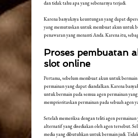
dan tidak tahu apa yang sebenarnya terjadi.
Karena banyaknya keuntungan yang dapat diperol
yang memutuskan untuk membuat akun untuk be
penawaran yang menanti Anda. Karena itu, sebag
Proses pembuatan a
slot online
Pertama, sebelum membuat akun untuk bermain s
permainan yang dapat diandalkan. Karena banyakn
untuk bermain pada semua agen permainan yang 
memprioritaskan permainan pada sebuah agen 
Setelah memeriksa dengan teliti agen permaina
alternatif yang disediakan oleh agen tersebut.
Sel
media yang dibutuhkan untuk bermain judi. Tidak