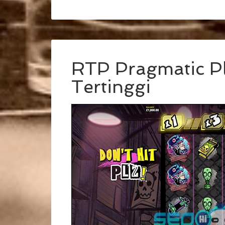
RTP Pragmatic P
Tertinggi