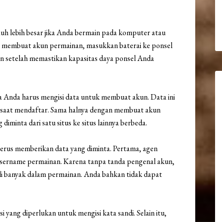
auh lebih besar jika Anda bermain pada komputer atau
a membuat akun permainan, masukkan baterai ke ponsel
n setelah memastikan kapasitas daya ponsel Anda
na Anda harus mengisi data untuk membuat akun.
Data ini
en saat mendaftar. Sama halnya dengan membuat akun
g diminta dari satu situs ke situs lainnya berbeda.
 terus memberikan data yang diminta. Pertama, agen
sername permainan. Karena tanpa tanda pengenal akun,
i banyak dalam permainan. Anda bahkan tidak dapat
 yang diperlukan untuk mengisi kata sandi.
Selain itu,