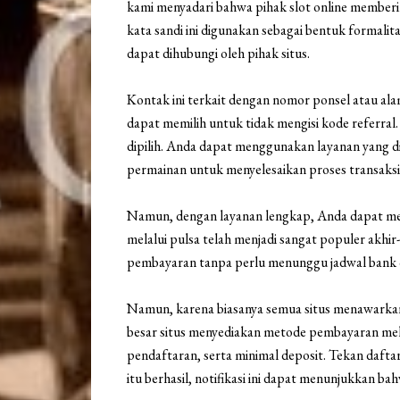
kami menyadari bahwa pihak slot online member
kata sandi ini digunakan sebagai bentuk formali
dapat dihubungi oleh pihak situs.
Kontak ini terkait dengan nomor ponsel atau alam
dapat memilih untuk tidak mengisi kode referral. 
dipilih.
Anda dapat menggunakan layanan yang dis
permainan untuk menyelesaikan proses transaksi
Namun, dengan layanan lengkap, Anda dapat m
melalui pulsa telah menjadi sangat populer akh
pembayaran tanpa perlu menunggu jadwal bank o
Namun, karena biasanya semua situs menawarkan 
besar situs menyediakan metode pembayaran melal
pendaftaran, serta minimal deposit.
Tekan daftar
itu berhasil, notifikasi ini dapat menunjukkan ba