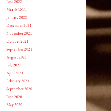
June 2022
March 2022
January 2022
December 2021
November 2021
October 2021
September 2021
August 2021
July 2021
April 2021
February 2021
September 2020
June 2020
May 2020