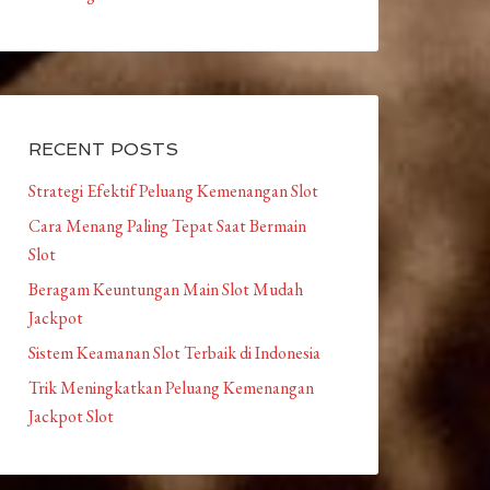
RECENT POSTS
Strategi Efektif Peluang Kemenangan Slot
Cara Menang Paling Tepat Saat Bermain
Slot
Beragam Keuntungan Main Slot Mudah
Jackpot
Sistem Keamanan Slot Terbaik di Indonesia
Trik Meningkatkan Peluang Kemenangan
Jackpot Slot