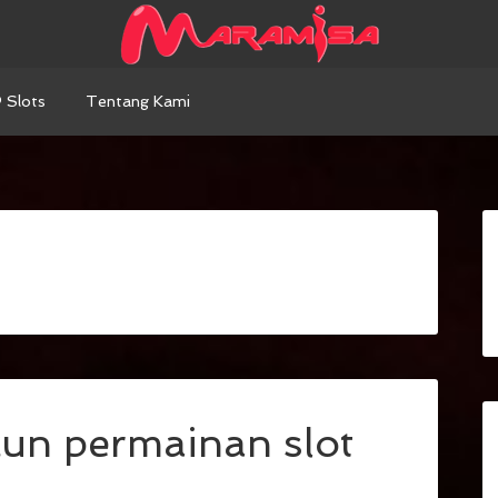
 Slots
Tentang Kami
un permainan slot