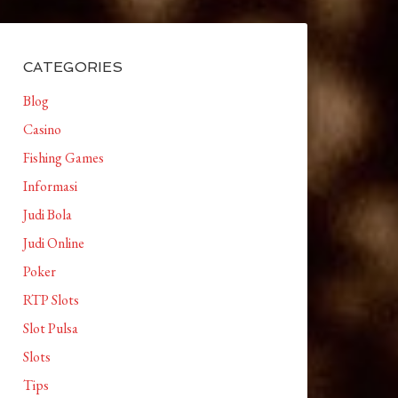
CATEGORIES
Blog
Casino
Fishing Games
Informasi
Judi Bola
Judi Online
Poker
RTP Slots
Slot Pulsa
Slots
Tips