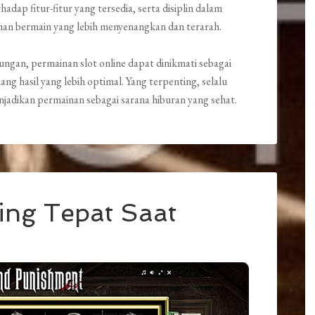
ap fitur-fitur yang tersedia, serta disiplin dalam
n bermain yang lebih menyenangkan dan terarah.
ngan, permainan slot online dapat dinikmati sebagai
g hasil yang lebih optimal. Yang terpenting, selalu
jadikan permainan sebagai sarana hiburan yang sehat.
ing Tepat Saat