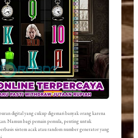
buran digital yang cukup digemari banyak orang karena
kan. Namun bagi pemain pemula, penting untuk
berbasis sistem acak atau random number generator yang
i.