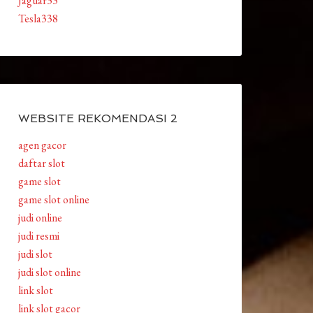
Jaguar33
Tesla338
WEBSITE REKOMENDASI 2
agen gacor
daftar slot
game slot
game slot online
judi online
judi resmi
judi slot
judi slot online
link slot
link slot gacor