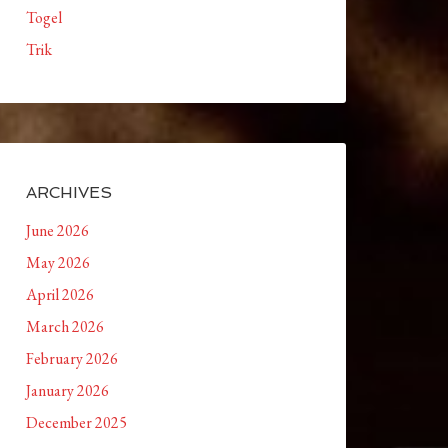
Togel
Trik
ARCHIVES
June 2026
May 2026
April 2026
March 2026
February 2026
January 2026
December 2025