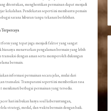
yang ditentukan, menghentikan permainan dapat menjadi
jar kekalahan.
Pendekatan seperti ini membantu pemain
ebagai sarana hiburan tanpa tekanan berlebihan.
n Terpercaya
atform yang tepat juga menjadi faktor yang sangat
aik biasanya menawarkan pengalaman bermain yang lebih
n transaksi dengan aman serta memperoleh dukungan
selama bermain.
kan informasi permainan secara jelas, mulai dari
an transaksi. Transparansi seperti ini memberikan rasa
 menikmati berbagai permainan yang tersedia.
cor hari ini bukan hanya soal keberuntungan,
ola strategi, modal, dan waktu bermain dengan baik.