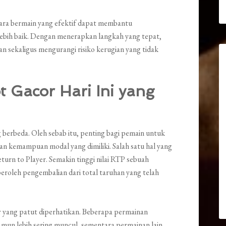
 cara bermain yang efektif dapat membantu
ebih baik. Dengan menerapkan langkah yang tepat,
 sekaligus mengurangi risiko kerugian yang tidak
t Gacor Hari Ini yang
g berbeda. Oleh sebab itu, penting bagi pemain untuk
an kemampuan modal yang dimiliki. Salah satu hal yang
eturn to Player. Semakin tinggi nilai RTP sebuah
roleh pengembalian dari total taruhan yang telah
tor yang patut diperhatikan. Beberapa permainan
un lebih sering muncul, sementara permainan lain