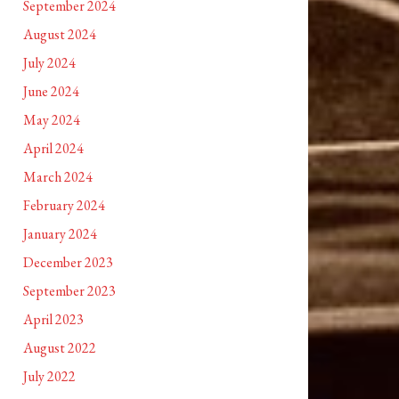
September 2024
August 2024
July 2024
June 2024
May 2024
April 2024
March 2024
February 2024
January 2024
December 2023
September 2023
April 2023
August 2022
July 2022