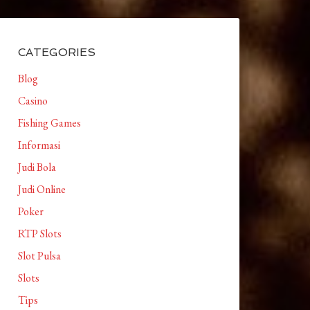
CATEGORIES
Blog
Casino
Fishing Games
Informasi
Judi Bola
Judi Online
Poker
RTP Slots
Slot Pulsa
Slots
Tips