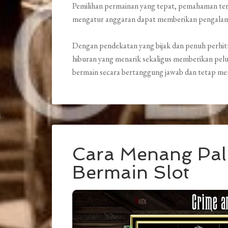
Pemilihan permainan yang tepat, pemahaman terhad
mengatur anggaran dapat memberikan pengalama
Dengan pendekatan yang bijak dan penuh perhitu
hiburan yang menarik sekaligus memberikan peluan
bermain secara bertanggung jawab dan tetap men
Cara Menang Pal
Bermain Slot