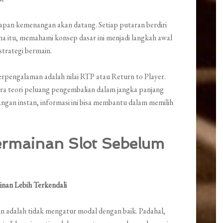
kapan kemenangan akan datang. Setiap putaran berdiri
ena itu, memahami konsep dasar ini menjadi langkah awal
strategi bermain.
berpengalaman adalah nilai RTP atau Return to Player.
ara teori peluang pengembalian dalam jangka panjang
ngan instan, informasi ini bisa membantu dalam memilih
rmainan Slot Sebelum
inan Lebih Terkendali
in adalah tidak mengatur modal dengan baik. Padahal,