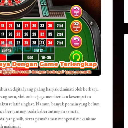
hiburan digital yang paling banyak diminati oleh berbagai
yang seru, slot online juga memberikan kesempatan
tu relatif singkat. Namun, banyak pemain yang belum
nya bergantung pada keberuntungan semata.
odal yang baik, serta pemahaman mengenai mekanisme
ih maksimal.