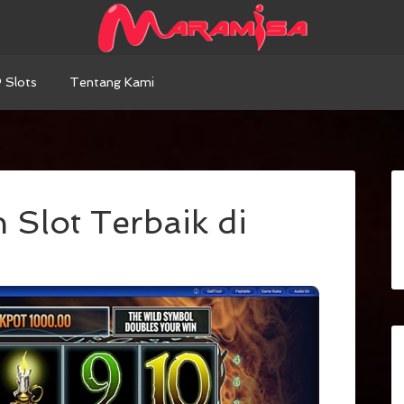
 Slots
Tentang Kami
Slot Terbaik di