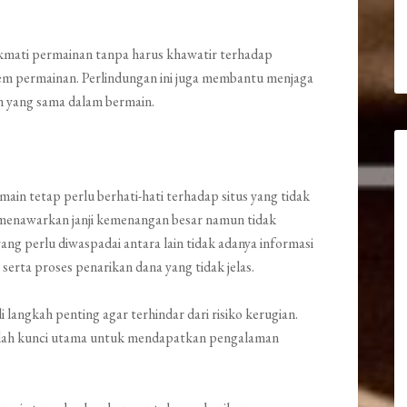
ikmati permainan tanpa harus khawatir terhadap
em permainan. Perlindungan ini juga membantu menjaga
n yang sama dalam bermain.
in tetap perlu berhati-hati terhadap situs yang tidak
ya menawarkan janji kemenangan besar namun tidak
 yang perlu diwaspadai antara lain tidak adanya informasi
 serta proses penarikan dana yang tidak jelas.
angkah penting agar terhindar dari risiko kerugian.
alah kunci utama untuk mendapatkan pengalaman