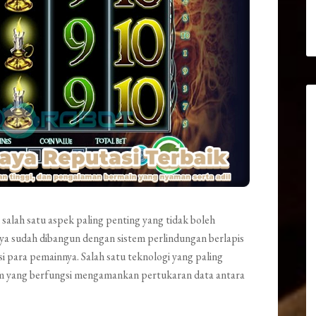
salah satu aspek paling penting yang tidak boleh
nya sudah dibangun dengan sistem perlindungan berlapis
si para pemainnya. Salah satu teknologi yang paling
tem yang berfungsi mengamankan pertukaran data antara