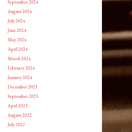
September 2024
August 2024
July 2024
June 2024
May 2024
April 2024
March 2024
February 2024
January 2024
December 2023
September 2023
April 2023
August 2022
July 2022