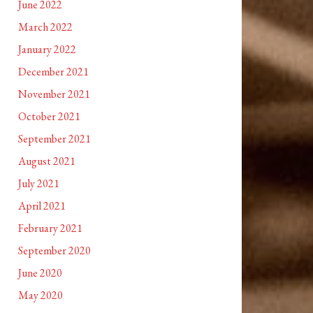
June 2022
March 2022
January 2022
December 2021
November 2021
October 2021
September 2021
August 2021
July 2021
April 2021
February 2021
September 2020
June 2020
May 2020