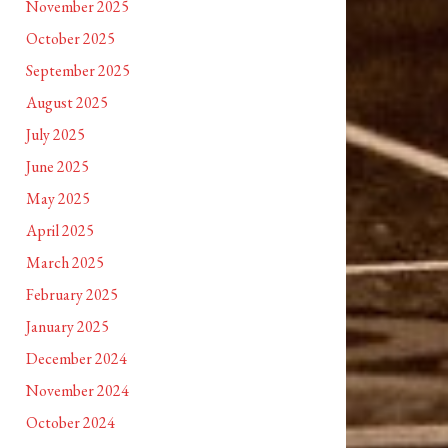
November 2025
October 2025
September 2025
August 2025
July 2025
June 2025
May 2025
April 2025
March 2025
February 2025
January 2025
December 2024
November 2024
October 2024