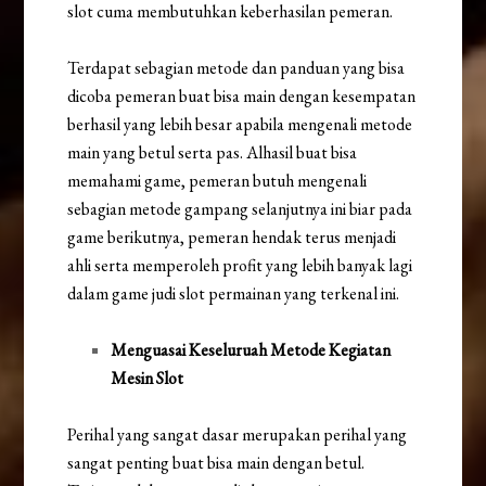
slot cuma membutuhkan keberhasilan pemeran.
Terdapat sebagian metode dan panduan yang bisa
dicoba pemeran buat bisa main dengan kesempatan
berhasil yang lebih besar apabila mengenali metode
main yang betul serta pas. Alhasil buat bisa
memahami game, pemeran butuh mengenali
sebagian metode gampang selanjutnya ini biar pada
game berikutnya, pemeran hendak terus menjadi
ahli serta memperoleh profit yang lebih banyak lagi
dalam game judi slot permainan yang terkenal ini.
Menguasai Keseluruah Metode Kegiatan
Mesin Slot
Perihal yang sangat dasar merupakan perihal yang
sangat penting buat bisa main dengan betul.