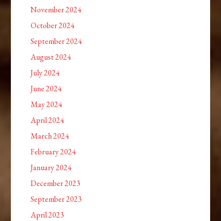
November 2024
October 2024
September 2024
August 2024
July 2024
June 2024
May 2024
April 2024
March 2024
February 2024
January 2024
December 2023
September 2023
April 2023