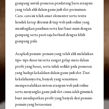
gampang untuk pemeran pendatang baru ataupun
yang telah ahli dalam game judi slot permainan.
Cara- cara ini telah amat elementer serta tentu
hendak kerap ditemui di tiap web judi online yang
membagikan panduan serta kiat buat main dengan
gampang serta pasti saja berhasil dengan lebih
gampang pula.
Acapkali pemain- pemain yang telah ahli melalaikan
tips- tips dasar ini serta sangat gelap mata dalam
profit yang besar, serta tidak sedikit pula pemeran
yang hadapi kekalahan dalam game judi slot.
Dari
kekalahannya itu, banyak yang senantiasa
mempersalahkan sistem ataupun web judi online
serta menyangka game judi slot cuma ialah gimmick
buat mendapatkan profit yang banyak dari pemain-
pemain yang berasosiasi.