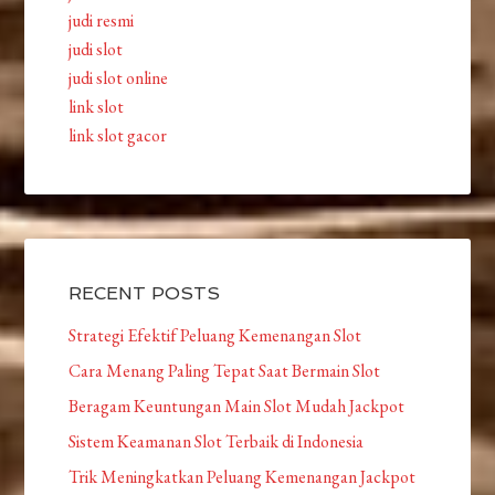
judi resmi
judi slot
judi slot online
link slot
link slot gacor
RECENT POSTS
Strategi Efektif Peluang Kemenangan Slot
Cara Menang Paling Tepat Saat Bermain Slot
Beragam Keuntungan Main Slot Mudah Jackpot
Sistem Keamanan Slot Terbaik di Indonesia
Trik Meningkatkan Peluang Kemenangan Jackpot