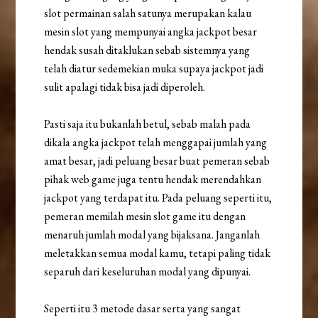
slot permainan salah satunya merupakan kalau
mesin slot yang mempunyai angka jackpot besar
hendak susah ditaklukan sebab sistemnya yang
telah diatur sedemekian muka supaya jackpot jadi
sulit apalagi tidak bisa jadi diperoleh.
Pasti saja itu bukanlah betul, sebab malah pada
dikala angka jackpot telah menggapai jumlah yang
amat besar, jadi peluang besar buat pemeran sebab
pihak web game juga tentu hendak merendahkan
jackpot yang terdapat itu.
Pada peluang seperti itu,
pemeran memilah mesin slot game itu dengan
menaruh jumlah modal yang bijaksana. Janganlah
meletakkan semua modal kamu, tetapi paling tidak
separuh dari keseluruhan modal yang dipunyai.
Seperti itu 3 metode dasar serta yang sangat