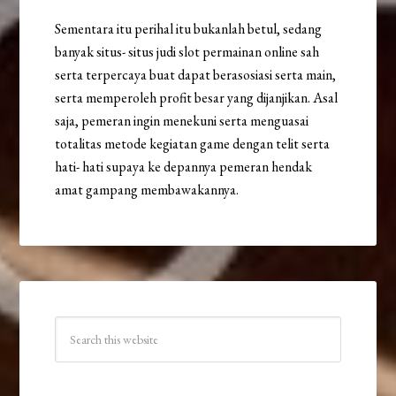
Sementara itu perihal itu bukanlah betul, sedang
banyak situs- situs judi slot permainan online sah
serta terpercaya buat dapat berasosiasi serta main,
serta memperoleh profit besar yang dijanjikan. Asal
saja, pemeran ingin menekuni serta menguasai
totalitas metode kegiatan game dengan telit serta
hati- hati supaya ke depannya pemeran hendak
amat gampang membawakannya.