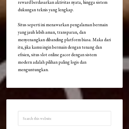
reward berdasarkan aktivitas nyata, hingga sistem
dukungan teknis yang lengkap.
Situs seperti ini menawarkan pengalaman bermain
yang jauh lebih aman, transparan, dan
menyenangkan dibanding platform biasa. Maka dari
itu, jika kamu ingin bermain dengan tenang dan
efisien, situs slot online gacor dengan sistem
modern adalah pilihan paling logis dan
menguntungkan.