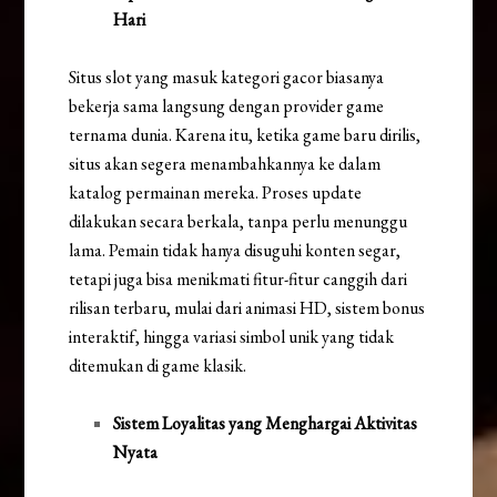
Hari
Situs slot yang masuk kategori gacor biasanya
bekerja sama langsung dengan provider game
ternama dunia. Karena itu, ketika game baru dirilis,
situs akan segera menambahkannya ke dalam
katalog permainan mereka.
Proses update
dilakukan secara berkala, tanpa perlu menunggu
lama. Pemain tidak hanya disuguhi konten segar,
tetapi juga bisa menikmati fitur-fitur canggih dari
rilisan terbaru, mulai dari animasi HD, sistem bonus
interaktif, hingga variasi simbol unik yang tidak
ditemukan di game klasik.
Sistem Loyalitas yang Menghargai Aktivitas
Nyata