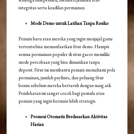
integritas serta keadilan permainan.
Mode Demo untuk Latihan Tanpa Resiko
Pemain baru atau mereka yang ingin menjajal game
tertentu bisa memanfaatkan fitur demo. Hampir
semua permainan populer di situs gacor memiliki
mode percobaan yang bisa dimainkan tanpa
deposit.
Fitur ini membantu pemain memahami pola
permainan, jumlah paylines, dan peluang fitur
bonus sebelum mereka bertaruh dengan uang asli.
Pendekatan ini sangat cocok bagi pemula atau
pemain yang ingin bermain lebih strategis.
Promosi Otomatis Berdasarkan Aktivitas
Harian