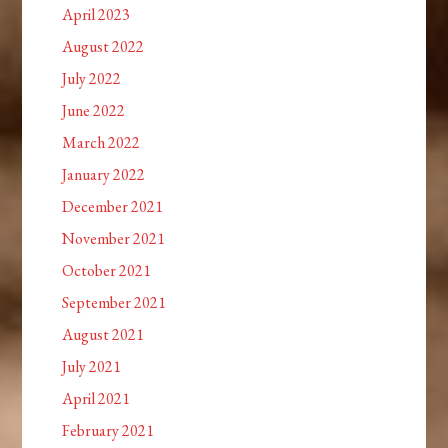
April 2023
August 2022
July 2022
June 2022
March 2022
January 2022
December 2021
November 2021
October 2021
September 2021
August 2021
July 2021
April 2021
February 2021