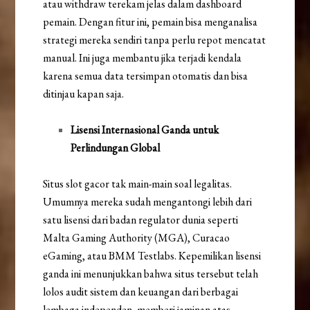
atau withdraw terekam jelas dalam dashboard
pemain.
Dengan fitur ini, pemain bisa menganalisa
strategi mereka sendiri tanpa perlu repot mencatat
manual. Ini juga membantu jika terjadi kendala
karena semua data tersimpan otomatis dan bisa
ditinjau kapan saja.
Lisensi Internasional Ganda untuk
Perlindungan Global
Situs slot gacor tak main-main soal legalitas.
Umumnya mereka sudah mengantongi lebih dari
satu lisensi dari badan regulator dunia seperti
Malta Gaming Authority (MGA), Curacao
eGaming, atau BMM Testlabs.
Kepemilikan lisensi
ganda ini menunjukkan bahwa situs tersebut telah
lolos audit sistem dan keuangan dari berbagai
lembaga independen, memberi jaminan atas