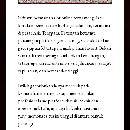
Industri permainan slot online terus mengalami
lonjakan peminat dari berbagai kalangan, terutama
di pasar Asia Tenggara. Di tengah ketatnya
persaingan platform game daring, situs slot online
gacor jaguar33 tetap menjadi pilihan favorit. Bukan
semata karena sering memberikan kemenangan,
tetapi juga karena sistemnya yang dirancang sangat
rapi, aman, dan berstandar tinggi.
Istilah gacor bukan hanya merujuk pada
kemudahan menang, tetapi mencerminkan
profesionalisme platform dari sisi teknis dan
operasional. Lalu, apa saja kelebihan sistematis
yang membuat situs ini unggul di antara banyak
pesaing?