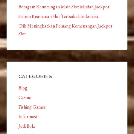
Beragam Keuntungan Main Slot Mudah Jackpot
Sistem Keamanan Slot Terbaik di Indonesia
Trik Meningkatkan Peluang Kemenangan Jackpot
Slot
CATEGORIES
Blog
Casino
Fishing Games
Informasi
Judi Bola