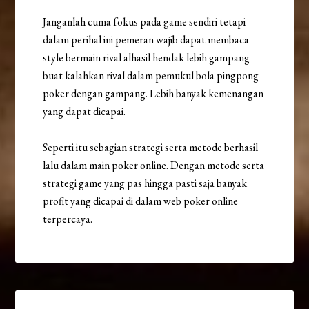
Janganlah cuma fokus pada game sendiri tetapi
dalam perihal ini pemeran wajib dapat membaca
style bermain rival alhasil hendak lebih gampang
buat kalahkan rival dalam pemukul bola pingpong
poker dengan gampang. Lebih banyak kemenangan
yang dapat dicapai.
Seperti itu sebagian strategi serta metode berhasil
lalu dalam main poker online. Dengan metode serta
strategi game yang pas hingga pasti saja banyak
profit yang dicapai di dalam web poker online
terpercaya.