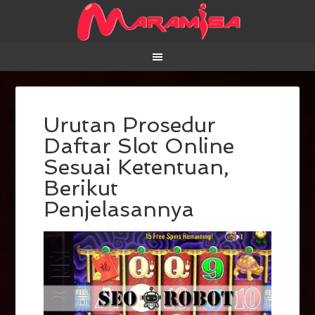
Urutan Prosedur
Daftar Slot Online
Sesuai Ketentuan,
Berikut
Penjelasannya