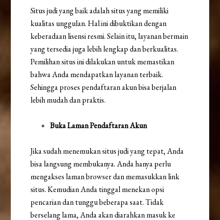
Situs judi yang baik adalah situs yang memiliki
kualitas unggulan. Hal ini dibuktikan dengan
keberadaan lisensi resmi. Selain itu, layanan bermain
yang tersedia juga lebih lengkap dan berkualitas.
Pemilihan situs ini dilakukan untuk memastikan
bahwa Anda mendapatkan layanan terbaik.
Sehingga proses pendaftaran akun bisa berjalan
lebih mudah dan praktis.
Buka Laman Pendaftaran Akun
Jika sudah menemukan situs judi yang tepat, Anda
bisa langsung membukanya. Anda hanya perlu
mengakses laman browser dan memasukkan link
situs. Kemudian Anda tinggal menekan opsi
pencarian dan tunggu beberapa saat. Tidak
berselang lama, Anda akan diarahkan masuk ke