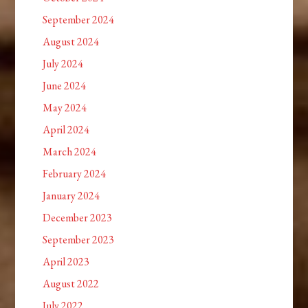
September 2024
August 2024
July 2024
June 2024
May 2024
April 2024
March 2024
February 2024
January 2024
December 2023
September 2023
April 2023
August 2022
July 2022