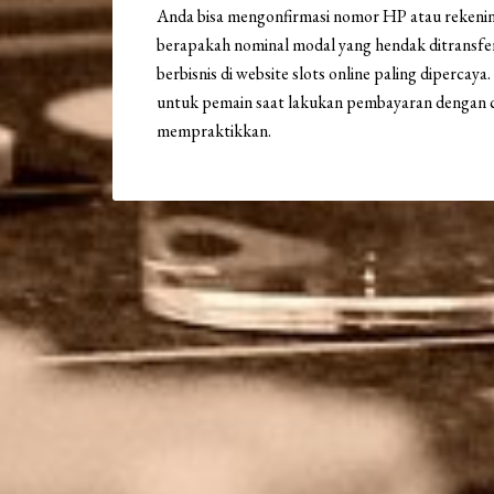
Anda bisa mengonfirmasi nomor HP atau rekenin
berapakah nominal modal yang hendak ditransfer.
berbisnis di website slots online paling diperca
untuk pemain saat lakukan pembayaran dengan c
mempraktikkan.