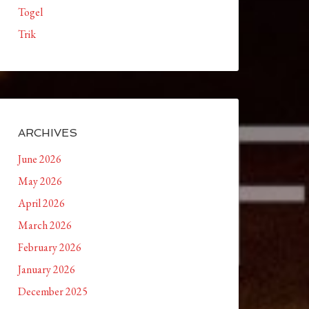
Togel
Trik
ARCHIVES
June 2026
May 2026
April 2026
March 2026
February 2026
January 2026
December 2025