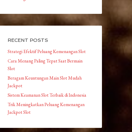
RECENT POSTS
Strategi Efektif Peluang Kemenangan Slot
Cara Menang Paling Tepat Saat Bermain
Slot
Beragam Keuntungan Main Slot Mudah
Jackpot
Sistem Keamanan Slot Terbaik di Indonesia
Trik Meningkatkan Peluang Kemenangan
Jackpot Slot