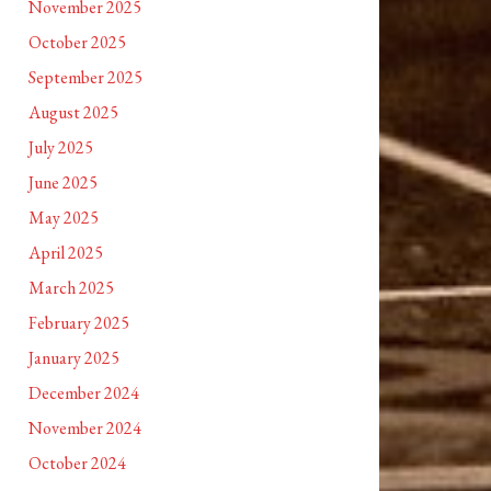
November 2025
October 2025
September 2025
August 2025
July 2025
June 2025
May 2025
April 2025
March 2025
February 2025
January 2025
December 2024
November 2024
October 2024