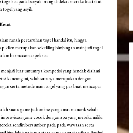
ogel itu pada banyak orang di dekat mereka buat ikut
 togel yang asyik.
 Ketat
dalam ranah pertaruhan togel handal itu, hingga
tiap klien merupakan sekeliling bimbingan main judi togel.
alam bermacam aspek itu.
s menjadi luar umumnya kompetisi yang hendak dialami
tisi kencang ini, salah satunya merupakan dengan
gan serta metode main togel yang pas buat mencapai
 ialah suatu game judi online yang amat menarik sebab
an improvisasi game cocok dengan apa yang mereka miliki
e mereka sendiri bersumber pada pada wawasan serta
sil bisa lebih paham antara game yang diartikan. Perihal