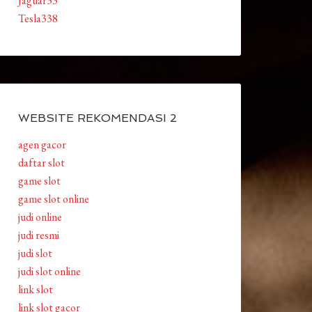
Jaguar33
Tesla338
WEBSITE REKOMENDASI 2
agen gacor
daftar slot
game slot
game slot online
judi online
judi resmi
judi slot
judi slot online
link slot
link slot gacor