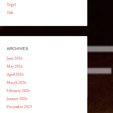
Togel
Trik
ARCHIVES
June 2026
May 2026
April 2026
March 2026
February 2026
January 2026
December 2025