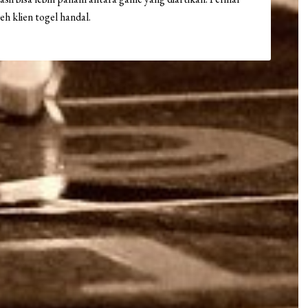
leh klien togel handal.