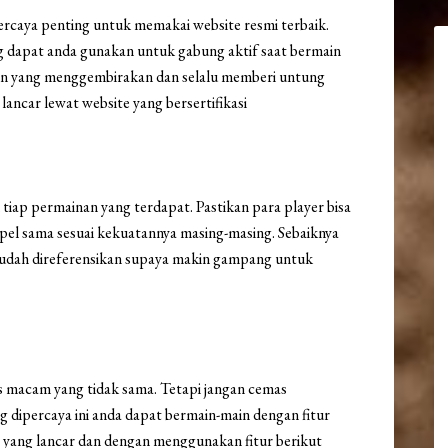
rcaya penting untuk memakai website resmi terbaik.
ng dapat anda gunakan untuk gabung aktif saat bermain
gan yang menggembirakan dan selalu memberi untung
ancar lewat website yang bersertifikasi
i tiap permainan yang terdapat. Pastikan para player bisa
pel sama sesuai kekuatannya masing-masing. Sebaiknya
 sudah direferensikan supaya makin gampang untuk
is macam yang tidak sama. Tetapi jangan cemas
 dipercaya ini anda dapat bermain-main dengan fitur
a yang lancar dan dengan menggunakan fitur berikut