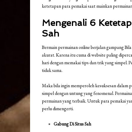
ketetapan para pemakai saat mainkan permainan s
Mengenali 6 Ketetap
Sah
Bermain permainan online berjalan gampang Bil
akurat. Karena itu cuma di website paling diper
hari dengan memakai tips dan trik yang simpel. P
tidak sama.
Maka bila ingin memperoleh kesuksesan dalam p
simpel dengan untung yang fenomenal. Permainan
permainan yang terbaik. Untuk para pemakai ya
perlu dimengerti.
Gabung Di Situs Sah