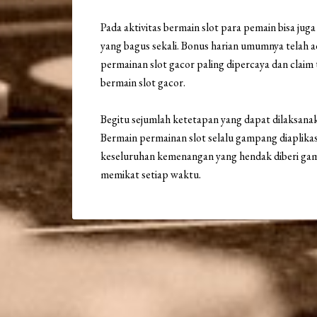
Pada aktivitas bermain slot para pemain bisa j
yang bagus sekali. Bonus harian umumnya telah 
permainan slot gacor paling dipercaya dan clai
bermain slot gacor.
Begitu sejumlah ketetapan yang dapat dilaksanak
Bermain permainan slot selalu gampang diaplikas
keseluruhan kemenangan yang hendak diberi gam
memikat setiap waktu.