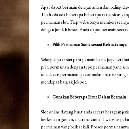
Agar dapat bermain dengan aman dan paling dipe
Telah ada ada beberapa beberapa ratus situs ya
permainan slot. Tiap websitenya memberi selin
dengan jumlah besar. Anda dapat bermain secara l
Pilih Permainan Sama sesuai Kekuatannya
Selanjutnya di sini para pemain harus juga ketahu
pilih permainan dengan type permainan yang sim
untuk cari permainan gacor malam hari ini yang
mendapat banyak Jekpot.
Gunakan Beberapa Fitur Dalam Bermain
Slot online datang buat anda secara beragam jen
berkenaan gamenya karena cuma di website paling
permainan yang baik sekali. Proses permainanny