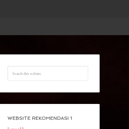
WEBSITE REKOMENDASI 1