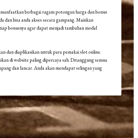
uga manfaatkan berbagai ragam potongan harga dan bonus
ada dan bisa anda akses secara gampang. Mainkan
m tiap bonusnya agar dapat menjadi tambahan modal
an dan diaplikasikan untuk para pemakai slot online.
ikan di website paling dipercaya sah. Ditanggung semua
pang dan lancar. Anda akan mendapat selingan yang