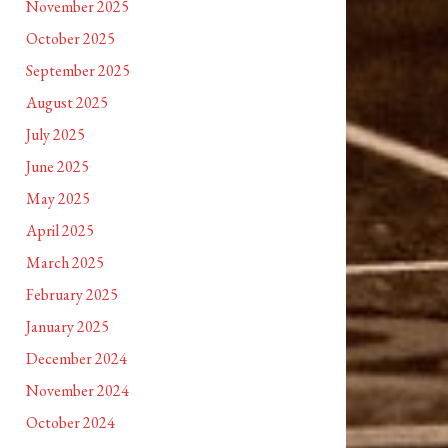
November 2025
October 2025
September 2025
August 2025
July 2025
June 2025
May 2025
April 2025
March 2025
February 2025
January 2025
December 2024
November 2024
October 2024