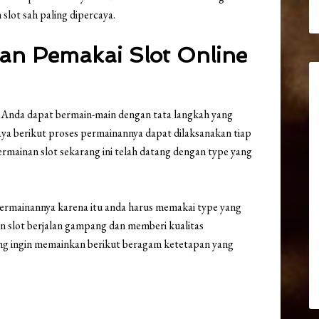
lot sah paling dipercaya.
an Pemakai Slot Online
a Anda dapat bermain-main dengan tata langkah yang
caya berikut proses permainannya dapat dilaksanakan tiap
ermainan slot sekarang ini telah datang dengan type yang
ermainannya karena itu anda harus memakai type yang
 slot berjalan gampang dan memberi kualitas
ng ingin memainkan berikut beragam ketetapan yang