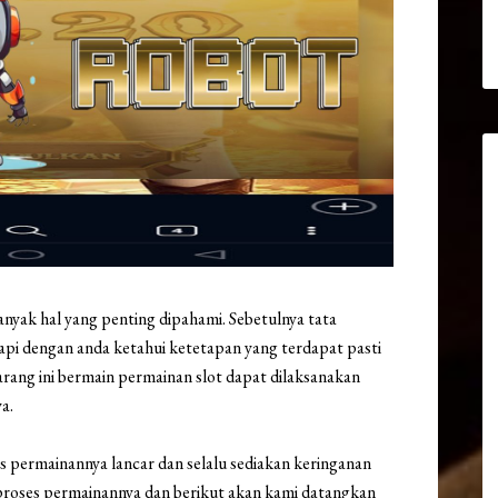
anyak hal yang penting dipahami. Sebetulnya tata
pi dengan anda ketahui ketetapan yang terdapat pasti
ang ini bermain permainan slot dapat dilaksanakan
a.
s permainannya lancar dan selalu sediakan keringanan
proses permainannya dan berikut akan kami datangkan