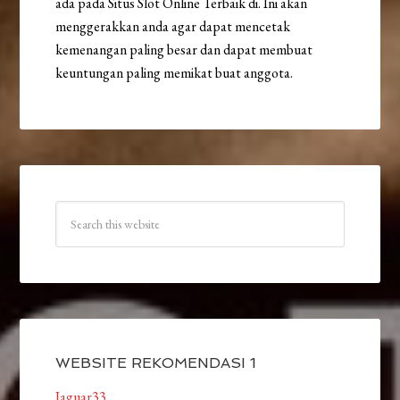
ada pada Situs Slot Online Terbaik di. Ini akan
menggerakkan anda agar dapat mencetak
kemenangan paling besar dan dapat membuat
keuntungan paling memikat buat anggota.
WEBSITE REKOMENDASI 1
Jaguar33