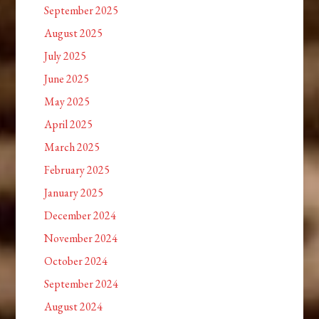
September 2025
August 2025
July 2025
June 2025
May 2025
April 2025
March 2025
February 2025
January 2025
December 2024
November 2024
October 2024
September 2024
August 2024