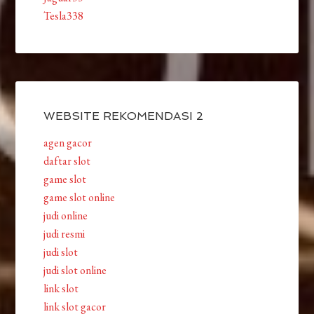
Tesla338
WEBSITE REKOMENDASI 2
agen gacor
daftar slot
game slot
game slot online
judi online
judi resmi
judi slot
judi slot online
link slot
link slot gacor