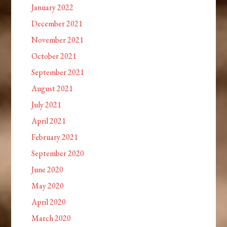
January 2022
December 2021
November 2021
October 2021
September 2021
August 2021
July 2021
April 2021
February 2021
September 2020
June 2020
May 2020
April 2020
March 2020