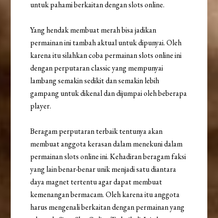
untuk pahami berkaitan dengan slots online.
Yang hendak membuat merah bisa jadikan
permainan ini tambah aktual untuk dipunyai.
Oleh
karena itu silahkan coba permainan slots online ini
dengan perputaran classic yang mempunyai
lambang semakin sedikit dan semakin lebih
gampang untuk dikenal dan dijumpai oleh beberapa
player.
Beragam perputaran terbaik tentunya akan
membuat anggota kerasan dalam menekuni dalam
permainan slots online ini.
Kehadiran beragam faksi
yang lain benar-benar unik menjadi satu diantara
daya magnet tertentu agar dapat membuat
kemenangan bermacam.
Oleh karena itu anggota
harus mengenali berkaitan dengan permainan yang