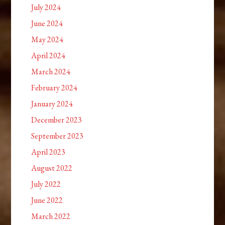
July 2024
June 2024
May 2024
April 2024
March 2024
February 2024
January 2024
December 2023
September 2023
April 2023
August 2022
July 2022
June 2022
March 2022