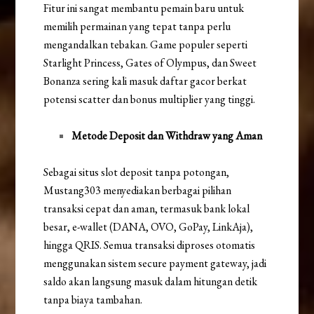
Fitur ini sangat membantu pemain baru untuk
memilih permainan yang tepat tanpa perlu
mengandalkan tebakan. Game populer seperti
Starlight Princess, Gates of Olympus, dan Sweet
Bonanza sering kali masuk daftar gacor berkat
potensi scatter dan bonus multiplier yang tinggi.
Metode Deposit dan Withdraw yang Aman
Sebagai situs slot deposit tanpa potongan,
Mustang303 menyediakan berbagai pilihan
transaksi cepat dan aman, termasuk bank lokal
besar, e-wallet (DANA, OVO, GoPay, LinkAja),
hingga QRIS. Semua transaksi diproses otomatis
menggunakan sistem secure payment gateway, jadi
saldo akan langsung masuk dalam hitungan detik
tanpa biaya tambahan.