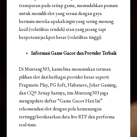
transparan pada setiap game, memudahkan pemain
untuk memilih slot yang sesuai dengan gaya
bermain mereka apakah ingin yang sering menang
kecil (volatilitas rendah) atau yang jarang tapi
berpotensi jackpot besar (volatilitas tinggi).
Informasi Game Gacor dan Provider Terbaik
Di Mustang303, kamu bisa menemukan ratusan
pilihan slot dari berbagai provider besar seperti
Pragmatic Play, PG Soft, Habanero, Joker Gaming,
dan CQ9. Setiap harinya, tim Mustang303 juga
mengupdate daftar “Game Gacor Hari Ini”
rekomendasi slot dengan pola kemenangan
tertinggi berdasarkan data live RTP dan performa
real-time.