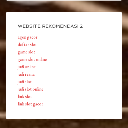
WEBSITE REKOMENDASI 2
agen gacor
daftar slot
game slot
game slot online
judi online
judi resmi
judi slot
judi slot online
link slot
link slot gacor