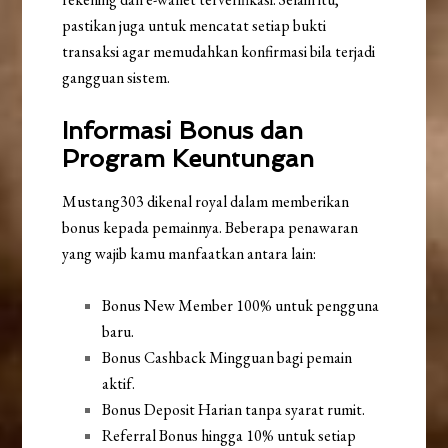
pastikan juga untuk mencatat setiap bukti
transaksi agar memudahkan konfirmasi bila terjadi
gangguan sistem.
Informasi Bonus dan
Program Keuntungan
Mustang303 dikenal royal dalam memberikan
bonus kepada pemainnya. Beberapa penawaran
yang wajib kamu manfaatkan antara lain:
Bonus New Member 100% untuk pengguna
baru.
Bonus Cashback Mingguan bagi pemain
aktif.
Bonus Deposit Harian tanpa syarat rumit.
Referral Bonus hingga 10% untuk setiap