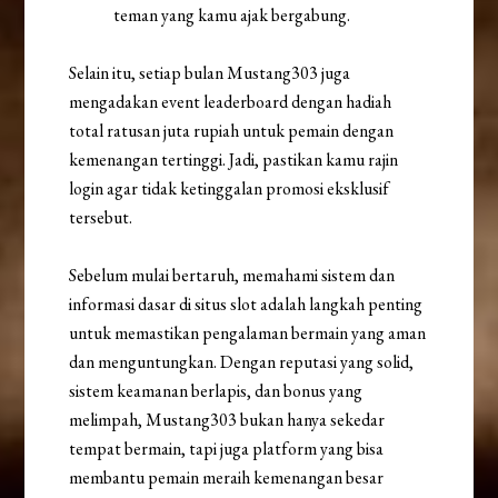
teman yang kamu ajak bergabung.
Selain itu, setiap bulan Mustang303 juga
mengadakan event leaderboard dengan hadiah
total ratusan juta rupiah untuk pemain dengan
kemenangan tertinggi. Jadi, pastikan kamu rajin
login agar tidak ketinggalan promosi eksklusif
tersebut.
Sebelum mulai bertaruh, memahami sistem dan
informasi dasar di situs slot adalah langkah penting
untuk memastikan pengalaman bermain yang aman
dan menguntungkan. Dengan reputasi yang solid,
sistem keamanan berlapis, dan bonus yang
melimpah, Mustang303 bukan hanya sekedar
tempat bermain, tapi juga platform yang bisa
membantu pemain meraih kemenangan besar