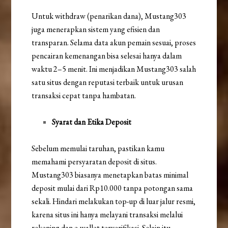
Untuk withdraw (penarikan dana), Mustang303
juga menerapkan sistem yang efisien dan
transparan. Selama data akun pemain sesuai, proses
pencairan kemenangan bisa selesai hanya dalam
waktu 2–5 menit. Ini menjadikan Mustang303 salah
satu situs dengan reputasi terbaik untuk urusan
transaksi cepat tanpa hambatan.
Syarat dan Etika Deposit
Sebelum memulai taruhan, pastikan kamu
memahami persyaratan deposit di situs.
Mustang303 biasanya menetapkan batas minimal
deposit mulai dari Rp10.000 tanpa potongan sama
sekali. Hindari melakukan top-up di luar jalur resmi,
karena situs ini hanya melayani transaksi melalui
rekening dan e-wallet terverifikasi. Selain itu,