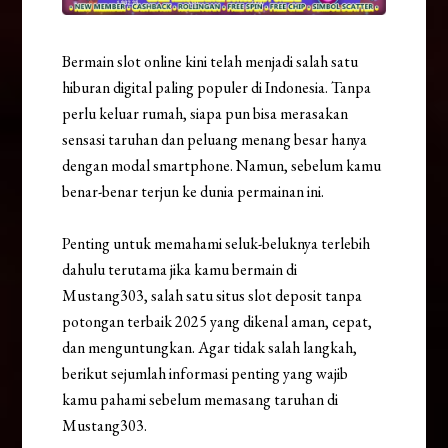
Bermain slot online kini telah menjadi salah satu
hiburan digital paling populer di Indonesia. Tanpa
perlu keluar rumah, siapa pun bisa merasakan
sensasi taruhan dan peluang menang besar hanya
dengan modal smartphone.
Namun, sebelum kamu
benar-benar terjun ke dunia permainan ini.
Penting untuk memahami seluk-beluknya terlebih
dahulu terutama jika kamu bermain di
Mustang303, salah satu situs slot deposit tanpa
potongan terbaik 2025 yang dikenal aman, cepat,
dan menguntungkan. Agar tidak salah langkah,
berikut sejumlah informasi penting yang wajib
kamu pahami sebelum memasang taruhan di
Mustang303.