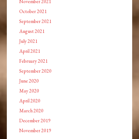
November 2021
October 2021
September 2021
August 2021
July 2021
April 2021
February 2021
September 2020
June 2020
May 2020
April 2020
March 2020
December 2019
November 2019