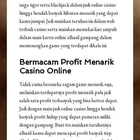
naga tiger serta blackjack dalam judi online casino
hingga hendak banyak hiburan menarik yang dapat
kamu jumpai. Jadi mainkan taruhan ini dalam web
terbaik casino serta mainkan memakai kiat ampuh
dalam main kartu online alhasil gampang dalam
memenangkan game yang terdapat dikala ini.
Bermacam Profit Menarik
Casino Online
Tidak cuma beraneka ragam game menarik saja,
melainkan terdapatnya profit menarik pula jadi
salah satu profit terbanyak yang bisa bettor dapat.
Jadi dengan main judi online casino hingga hendak
banyak profit hidup yang dapat pemeran miliki
dengan gampang. Buat itu mainkan taruhannya
alhasil kamu dapat mencapai profit banyak tiap