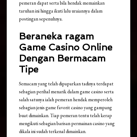
pemeran dapat serta bila hendak memainkan
taruhan ini hingga ikuti lalu uraiannya dalam
postingan sepenuhnya.
Beraneka ragam
Game Casino Online
Dengan Bermacam
Tipe
Semacam yang telah dipaparkan tadinya terdapat
sebagian perihal menarik dalam game casino serta
salah satunya ialah pemeran hendak memperoleh
sebagian jenis game favorit casino yang gampang
buat dimainkan. Tiap pemeran tentu telah kerap
mengikuti sebagian barisan permainan casino yang
dikala ini sudah terkenal dimainkan.