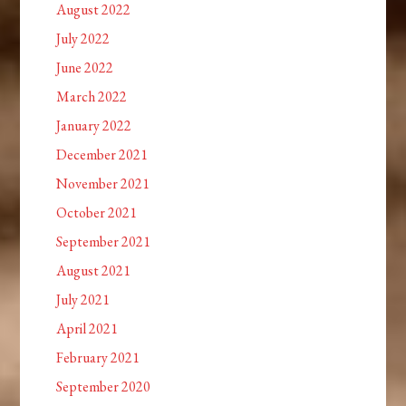
August 2022
July 2022
June 2022
March 2022
January 2022
December 2021
November 2021
October 2021
September 2021
August 2021
July 2021
April 2021
February 2021
September 2020