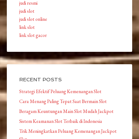
judi resmi
judi slot
judi slot online
link slot
link slot gacor
RECENT POSTS
Strategi Efektif Peluang Kemenangan Slot
Cara Menang Paling Tepat Saat Bermain Slot
Beragam Keuntungan Main Slot Mudah Jackpot
Sistem Keamanan Slot Terbaik di Indonesia
Trik Meningkatkan Peluang Kemenangan Jackpot