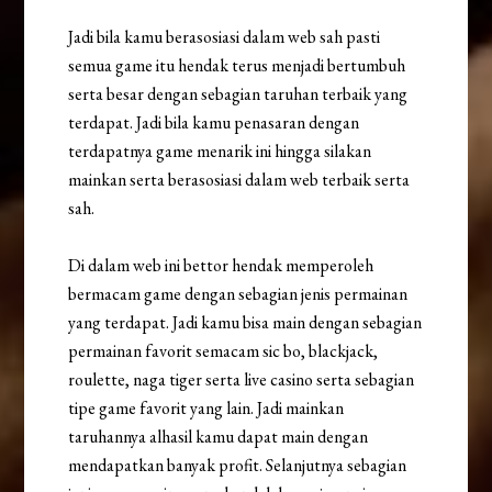
Jadi bila kamu berasosiasi dalam web sah pasti
semua game itu hendak terus menjadi bertumbuh
serta besar dengan sebagian taruhan terbaik yang
terdapat. Jadi bila kamu penasaran dengan
terdapatnya game menarik ini hingga silakan
mainkan serta berasosiasi dalam web terbaik serta
sah.
Di dalam web ini bettor hendak memperoleh
bermacam game dengan sebagian jenis permainan
yang terdapat. Jadi kamu bisa main dengan sebagian
permainan favorit semacam sic bo, blackjack,
roulette, naga tiger serta live casino serta sebagian
tipe game favorit yang lain. Jadi mainkan
taruhannya alhasil kamu dapat main dengan
mendapatkan banyak profit. Selanjutnya sebagian