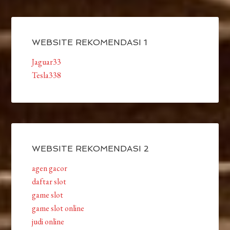
WEBSITE REKOMENDASI 1
Jaguar33
Tesla338
WEBSITE REKOMENDASI 2
agen gacor
daftar slot
game slot
game slot online
judi online