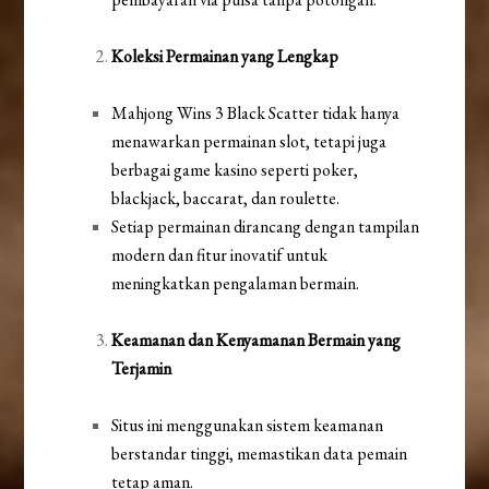
Koleksi Permainan yang Lengkap
Mahjong Wins 3 Black Scatter tidak hanya
menawarkan permainan slot, tetapi juga
berbagai game kasino seperti poker,
blackjack, baccarat, dan roulette.
Setiap permainan dirancang dengan tampilan
modern dan fitur inovatif untuk
meningkatkan pengalaman bermain.
Keamanan dan Kenyamanan Bermain yang
Terjamin
Situs ini menggunakan sistem keamanan
berstandar tinggi, memastikan data pemain
tetap aman.