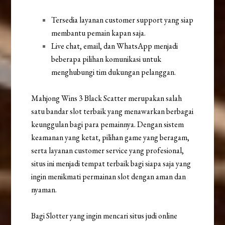
Tersedia layanan customer support yang siap
membantu pemain kapan saja.
Live chat, email, dan WhatsApp menjadi
beberapa pilihan komunikasi untuk
menghubungi tim dukungan pelanggan.
Mahjong Wins 3 Black Scatter merupakan salah
satu bandar slot terbaik yang menawarkan berbagai
keunggulan bagi para pemainnya. Dengan sistem
keamanan yang ketat, pilihan game yang beragam,
serta layanan customer service yang profesional,
situs ini menjadi tempat terbaik bagi siapa saja yang
ingin menikmati permainan slot dengan aman dan
nyaman.
Bagi Slotter yang ingin mencari situs judi online