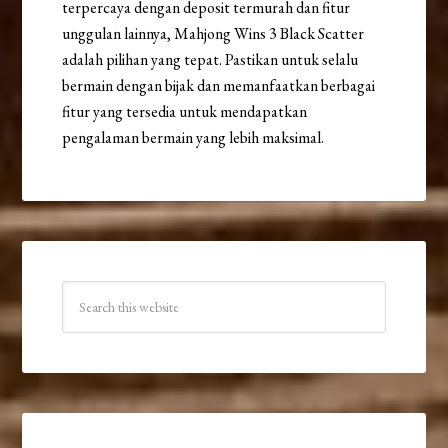
terpercaya dengan deposit termurah dan fitur
unggulan lainnya, Mahjong Wins 3 Black Scatter
adalah pilihan yang tepat. Pastikan untuk selalu
bermain dengan bijak dan memanfaatkan berbagai
fitur yang tersedia untuk mendapatkan
pengalaman bermain yang lebih maksimal.