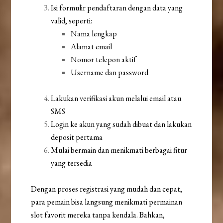
Isi formulir pendaftaran dengan data yang
valid, seperti:
Nama lengkap
Alamat email
Nomor telepon aktif
Username dan password
Lakukan verifikasi akun melalui email atau
SMS
Login ke akun yang sudah dibuat dan lakukan
deposit pertama
Mulai bermain dan menikmati berbagai fitur
yang tersedia
Dengan proses registrasi yang mudah dan cepat,
para pemain bisa langsung menikmati permainan
slot favorit mereka tanpa kendala. Bahkan,