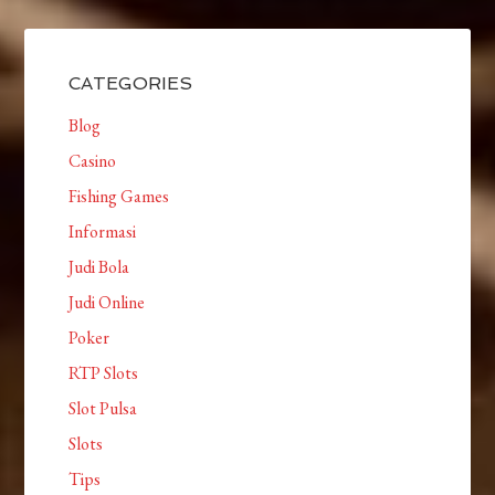
CATEGORIES
Blog
Casino
Fishing Games
Informasi
Judi Bola
Judi Online
Poker
RTP Slots
Slot Pulsa
Slots
Tips