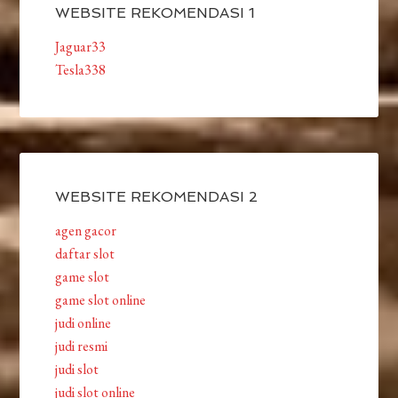
WEBSITE REKOMENDASI 1
Jaguar33
Tesla338
WEBSITE REKOMENDASI 2
agen gacor
daftar slot
game slot
game slot online
judi online
judi resmi
judi slot
judi slot online